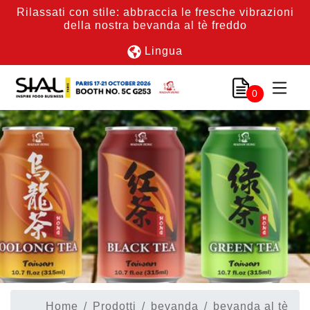
Rilassati con stile: abbraccia le fresche vibrazioni
della nostra bevanda al tè freddo
Lingua
0
Home
Prodotti
bevanda
bevanda al tè