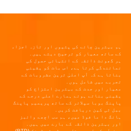
ہم بہترین چائے کی پتیوں اور تازہ اجزاء
کے ساتھ معیار کو ترجیح دیتے ہیں۔
ہر گھونٹ ذائقہ کے انتہائی حصول کی
نمائندگی کرتا ہے، اس بات کو یقینی
بناتا ہے کہ آپ اعلیٰ ترین مشروبات کے
تجربے میں شامل ہوں۔
معیار اور جدت کے بہترین امتزاج کو
یقینی بناتے ہوئے ہمارے اعلی درجے کے
پاپنگ بوبا سپلائر کے ساتھ پریمیم پاپنگ
ببل ٹی کین دریافت کریں۔
ہانگ دا ما فوڈ میں، ہم سب اچھے وائبز
اور بہترین ذائقہ کے بارے میں ہیں۔
صرف آپ کے لیے بوتل۔ ریڈی ٹو ڈرنک (RTD)
ببل ٹی میں مہارت،