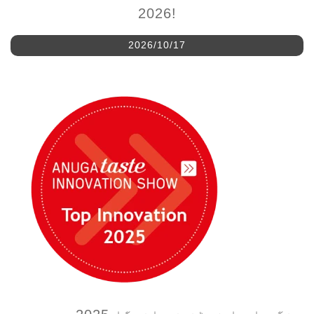
2026/10/17
ہنگ دا ما فوڈز نے انوگا 2025 میں جدت
کی نمائش کی۔