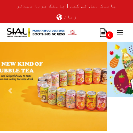
پاپنگ ببل ٹی کین | پاپنگ بوبا سپلائر
زبان
0
Previous
Nex
لنک