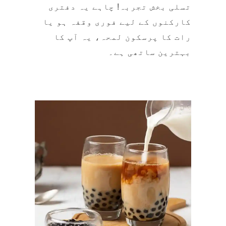
کارکنوں کے لیے فوری وقفہ ہو یا
رات کا پرسکون لمحہ، یہ آپ کا
بہترین ساتھی ہے۔