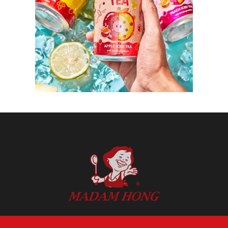
ایڈریس: 14 ایف.، نمبر 274، سیکنڈ 1،
وینکسین روڈ، نانٹون ڈسٹرکٹ، تائیچنگ