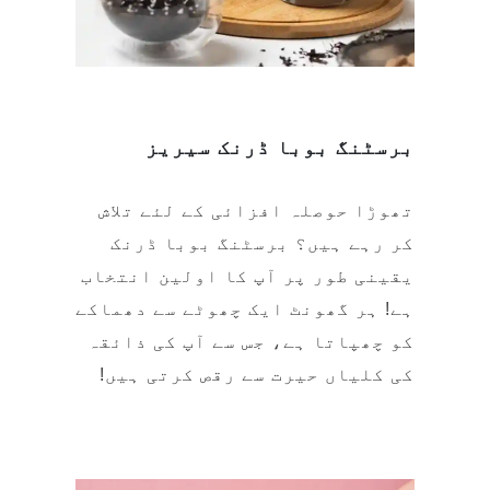
برسٹنگ بوبا ڈرنک سیریز
تھوڑا حوصلہ افزائی کے لئے تلاش
کر رہے ہیں؟ برسٹنگ بوبا ڈرنک
یقینی طور پر آپ کا اولین انتخاب
ہے! ہر گھونٹ ایک چھوٹے سے دھماکے
کو چھپاتا ہے، جس سے آپ کی ذائقہ
کی کلیاں حیرت سے رقص کرتی ہیں!