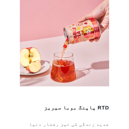
RTD پاپنگ بوبا سیریز
جدید زندگی کی تیز رفتار دنیا
میں، ہم آپ کی ضروریات کو سمجھتے