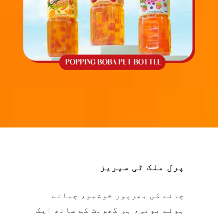
پرل ملک ٹی سیریز
چائے کی بھرپور خوشبو، چبائے
ہوئے موتی، ہر گھونٹ کے ساتھ ایک
تسلی بخش تجربہ! چاہے یہ دفتری