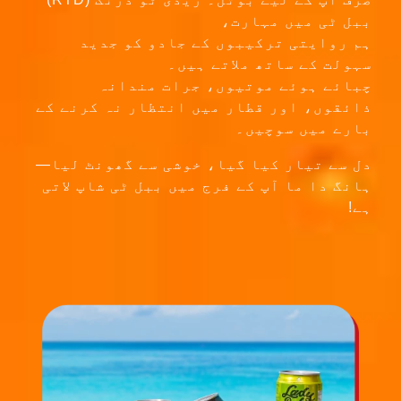
ہم روایتی ترکیبوں کے جادو کو جدید
سہولت کے ساتھ ملاتے ہیں۔
چبائے ہوئے موتیوں، جرات مندانہ
ذائقوں، اور قطار میں انتظار نہ کرنے کے
بارے میں سوچیں۔
دل سے تیار کیا گیا، خوشی سے گھونٹ لیا—
ہانگ دا ما آپ کے فرج میں ببل ٹی شاپ لاتی
ہے!