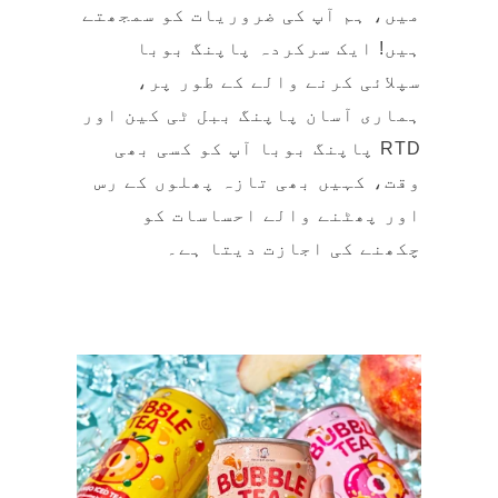
ہیں! ایک سرکردہ پاپنگ بوبا
سپلائی کرنے والے کے طور پر،
ہماری آسان پاپنگ ببل ٹی کین اور
RTD پاپنگ بوبا آپ کو کسی بھی
وقت، کہیں بھی تازہ پھلوں کے رس
اور پھٹنے والے احساسات کو
چکھنے کی اجازت دیتا ہے۔