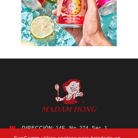
DIRECCIÓN: 14F., No. 274, Sec. 1,
Wenxin Rd., Distrito Nantun, Ciudad de
Taichung 408, Taiwán
TELÉFONO:
+886-4-24728687