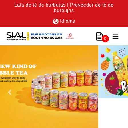
Lata de té de burbujas | Proveedor de té de
burbujas
Idioma
0
Previous
Nex
Enlace