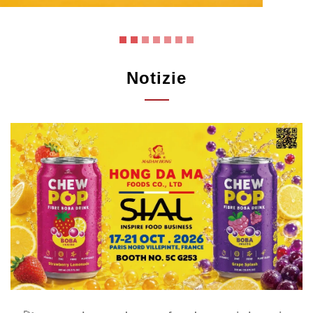
Notizie
🚀 meet hong da ma foods at sial paris
2026!