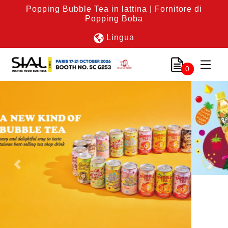
Popping Bubble Tea in lattina | Fornitore di
Popping Boba
Lingua
0
Previous
Nex
Collegamento