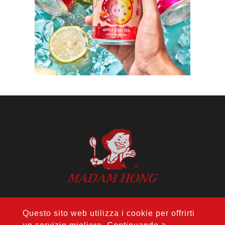
INDIRIZZO: 14F., No. 274, Sec. 1, Wenxin
Rd., Nantun Dist., Taichung City 408, Taiwan
TEL:
+886-4-24728687
Questo sito web utilizza i cookie per offrirti
FAX: +886-4-24728688