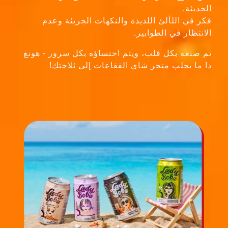
فكر في اللآلئ اللذيذة والنكهات الجريئة وعدم
الانتظار في الطوابير.
تم صنعه بكل قلب، ويتم احتساؤه بكل سرور - هونغ
دا ما يجلب متجر شاي الفقاعات إلى ثلاجتك!