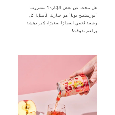
"بورستينج بوبا" هو خيارك الأمثل! كل
رشفة تُخفي انفجارًا صغيرًا، يُثير دهشة
براعم تذوقك!