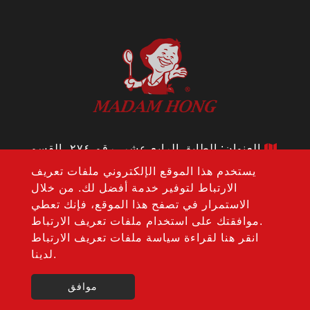
العنوان: الطابق الرابع عشر، رقم ٢٧٤، القسم
الأول، طريق وينشين، منطقة نانتون، مدينة تايتشونغ
يستخدم هذا الموقع الإلكتروني ملفات تعريف
٤٠٨، تايوان
الارتباط لتوفير خدمة أفضل لك. من خلال
الهاتف:
+886-4-24728687
الاستمرار في تصفح هذا الموقع، فإنك تعطي
الفاكس: +886-4-24728688
موافقتك على استخدام ملفات تعريف الارتباط.
البريد الإلكتروني:
jouho.hdm@gmail.com
انقر هنا لقراءة سياسة ملفات تعريف الارتباط
لدينا.
Copyright © 2020-2026 Hong Da Ma Food Co., LTD. All
خريطة الموقع
Atteipo.
rights reserved.
موافق
jouho.hdm@gmail.com