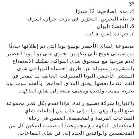
*3
4. مدة الصلاحية: 12 شهرًا
5. بيئة التخزين: التخزين في درجة حرارة الغرفة
6. المنشأ: تايوان
7. شهادة: إسو، هاكب
مجموعة الشاي الأخضر بوبينغ بوبا التي تم إطلاقها حديثًا
من سيدتي هونج تأتي بنكهتين تحتوي على بوبا بوبا العصير
ليتم مزجها مع مسحوق شاي الفواكه. يمكنك الاستمتاع
بالمشروب بسهولة عن طريق احتساء البوبا في شاي
الليتشي الأخضر. البوبا المتفرقعة الخاصة بنا تنفجر في
الفم عندما تعضها. يخلق المذاق الحامض والحلو لبوب بوبا
تجربة ممتعة ولذيذة ويضيف متعة إلى شاي الفاكهة.
باعتبارنا شركة تصنيع رائدة، فإننا نقدم بكل فخر مجموعة
صنع البوبا، وهي بوابة إلى عالم من إبداعات شاي
الفقاعات الفريدة والمخصصة. انغمس في رحلة
استكشاف النكهة مع مجموعتنا المصممة لتمكين كل من
المتحمسين والوافدين الجدد إلى فن شاي الفقاعات.