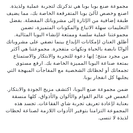
مجموعة صنع بوبا بوبا هي تذكرتك لتجربة عملية ولذيذة.
اصنع وخصص لآلئ بوبا المتفرقعة الخاصة بك، مما يضيف
طبقة إضافية من الإثارة إلى مشروباتك المفضلة. بفضل
التعليمات سهلة الاتباع والمكونات المتميزة، تضمن
مجموعتنا عملية سلسة وممتعة لإنشاء البوبا المثالية.
أطلق العنان لإمكانات الإبداع بينما تضفي على مشروباتك
ألوانًا نابضة بالحياة ونكهات متفجرة. مجموعتنا هي أكثر
من مجرد منتج؛ إنها دعوة للتجربة والابتكار والاستمتاع
بمتعة صناعة البوبا المميزة الخاصة بك. ارفع مستوى
تجمعاتك أو لحظاتك الشخصية مع المفاجآت المبهجة التي
يجلبها كل انفجار بوبا.
ضمن مجموعة صنع البوبا، اكتشف مزيج الجودة والابتكار.
انغمس في عالم القوام والألوان والأذواق، كلها منسقة
بعناية لإعادة تعريف تجربة شاي الفقاعات. تجسد هذه
المجموعة التزامنا بتوفير الأدوات اللازمة لصناعة لحظات
لذيذة لا تنسى.