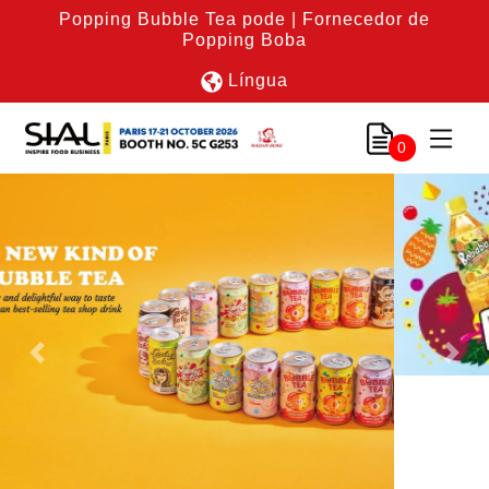
Popping Bubble Tea pode | Fornecedor de
Popping Boba
Língua
0
Previous
Nex
Link