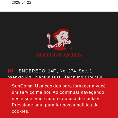
2025-04-22
ENDEREÇO: 14F., No. 274, Sec. 1,
Wenxin Rd., Nantun Dist., Taichung City 408,
Taiwan
SunComm Usa cookies para fornecer a você
TEL：
+886-4-24728687
um serviço melhor. Ao continuar navegando
FAX： +886-4-24728688
neste site, você autoriza o uso de cookies.
E-MAIL:
jouho.hdm@gmail.com
Pressione aqui para ler nossa política de
cookies.
Copyright © 2020-2026 Hong Da Ma Food Co., LTD. All