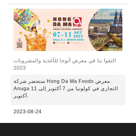
التقوا بنا في معرض أنوجا للأغذية والمشروبات
2023
ستحضر شركة Hong Da Ma Foods معرض
Anuga التجاري في كولونيا من 7 أكتوبر إلى 11
أكتوبر.
نود أن ندعوك إلى جناحنا القاعة 8.1 B093
2023-08-24
لتجربة أحدث مشروباتنا والاستمتاع بلحظات
الفرح معنا!