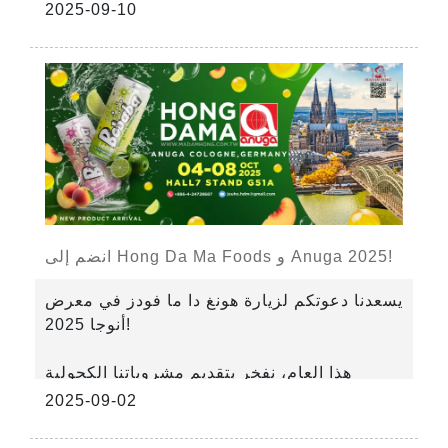
2025-09-10
انضم إلى Hong Da Ma Foods و Anuga 2025!
يسعدنا دعوتكم لزيارة هونغ دا ما فودز في معرض
أنوجا 2025!
هذا العام، نفخر بتقديم مشروباتنا الكحولية
الجديدة كليًا ومنتجات بوبا الفوارة. جرّبوا نكهاتنا
2025-09-02
المبتكرة وشاهدوا بأنفسكم كيف نضفي المرح
والإبداع على عالم المشروبات.