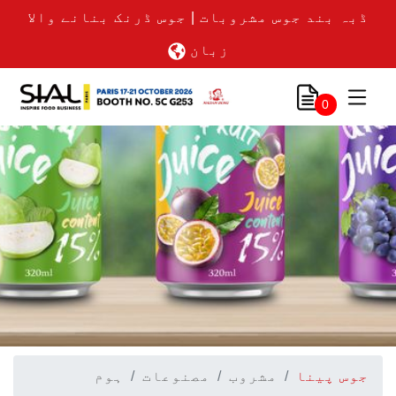
ڈبہ بند جوس مشروبات | جوس ڈرنک بنانے والا
زبان
0
جوس پینا
مشروب
مصنوعات
ہوم