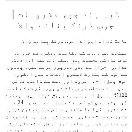
ڈبہ بند جوس مشروبات |
جوس ڈرنک بنانے والا
ہانگ ڈی اے ایم اے | جوس ڈرنک بنانے والا
میٹھے مشروبات کے مقابلے پھلوں کے جوس نہ
صرف تازگی بخشتے ہیں بلکہ وٹامنز اور دیگر
غذائی اجزاء سے بھی بھرپور ہوتے ہیں۔ پھلوں
کے جوس کے ہمارے متنوع انتخاب میں انگور،
جوش پھل، آم، امرود اور بہت سے ذائقے شامل
ہیں۔ ہم مختلف ترجیحات کو پورا کرنے کے لیے
100% ناریل کا پانی بھی پیش کرتے ہیں۔ ہمارے
ڈبہ بند جوس کو کمرے کے درجہ حرارت پر 24 ماہ
تک ذخیرہ کیا جا سکتا ہے، جس سے صارفین ذہنی
سکون کے ساتھ ذخیرہ کر سکتے ہیں۔ ہم تائیوان
سے مقامی طور پر حاصل کردہ پھل استعمال کرتے
ہیں، اس لیے چاہے آپ سفر کر رہے ہوں، پکنک کر