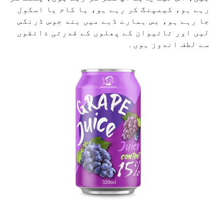
رہے ہو، کیمپنگ کر رہے ہو، یا کام یا اسکول
جا رہے ہو، بس ہمارے ڈبے میں بند جوس ڈرنکس
لیں اور تائیوان کے پھلوں کے قدرتی ذائقوں
سے لطف اندوز ہوں۔