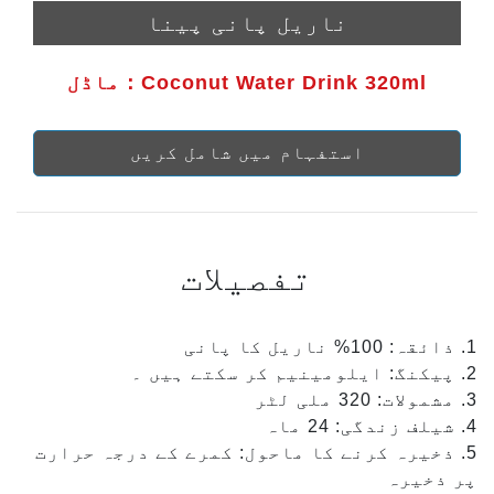
ناریل پانی پینا
ماڈل：Coconut Water Drink 320ml
استفہام میں شامل کریں
تفصیلات
1. ذائقہ: 100% ناریل کا پانی
2. پیکنگ: ایلومینیم کر سکتے ہیں ۔
3. مشمولات: 320 ملی لٹر
4. شیلف زندگی: 24 ماہ
5. ذخیرہ کرنے کا ماحول: کمرے کے درجہ حرارت
پر ذخیرہ