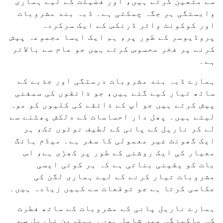
سے متعین کرتے ہیں، اور فضیلت کے لیے ہماری
وابستگی ہر جگہ چمکتی ہے۔ ڈبہ بند مشروبات
اور کوکونٹ واٹر ڈرنکس کے ایک سرکردہ
پروڈیوسر کے طور پر، ہم ایک ایسا مجموعہ پیش
کرنے پر فخر محسوس کرتے ہیں جو عام سے بالاتر
ہے۔
ہمارے ڈبہ بند مشروبات درستگی اور جذبے کے
ساتھ تیار کیے گئے ہیں، جو ذائقوں کی سمفنی
پیش کرتے ہیں جو آپ کے ذائقے کی کلیوں کو موہ
لیتے ہیں۔ پھل دار احساسات کے دلکش پھٹنے سے
لے کر ناریل کے پانی کے لطیف نوٹوں تک، ہر
ایک گھونٹ غیر معمولی کا سفر ہے۔ میڈم ہانگ
معیار کی ایک روشنی کے طور پر کھڑی ہے، اس
بات کو یقینی بناتی ہے کہ ہر کوئی ایسی
مشروبات تیار کرنے کے لیے ہماری لگن کی
عکاسی کرتا ہے جو توقعات سے کہیں زیادہ ہیں۔
ہمارے ناریل پانی کے مشروبات کے ساتھ فطرت
کی پاکیزگی میں شامل ہوں۔ بہترین ناریل سے