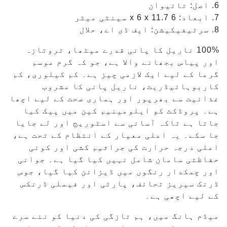
6. اصل: تائیوان
7. ابعاد: 6 x 6 x 11.7 سینٹی میٹر
8. سرٹیفیکیشن: ایف ڈی اے، حلال
100% ناریل کا پانی قدرے میٹھا، تروتازہ
اور پیاس بجھانے والا ہے، جو کہ گرم موسم
گرما کے لیے ایک لازمی چیز ہے۔ کم کیلوری، کم
کاربوہائیڈریٹ، ناریل پانی کا مشروب
غذائیت سے بھرپور اور ہماری صحت کے لیے اچھا
ہے۔ پروڈکٹ کو ایلومینیم کین میں پیک کیا
جاتا ہے تاکہ آسانی سے اسٹوریج اور لے جایا
جا سکے۔ یہ اعلی معیار کے انتظام کے تحت ہے،
اعلی درجہ حرارت کی جراثیم کشی اور کوئی
حفاظتی سامان شامل نہیں کیا گیا ہے۔ جوانی
اور چمکدار رنگوں میں ڈیزائن کیا گیا، جوس
ڈرنک سیریز تحائف، پارٹی اور فیملی ڈرنکس
کے لیے اچھی ہے۔
میڈم ہانگ میں، ہم تازگی کی دنیا کو نئے سرے