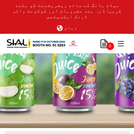
میڈم ہانگ کے ساتھ ریفریشمنٹ کو بلند
کریں: ڈبہ بند مشروبات اور کوکونٹ واٹر
ڈرنک ایکسیلنس
زبان
0