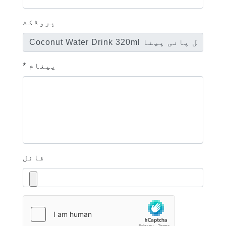
پروڈکٹ
* پیغام
فائل