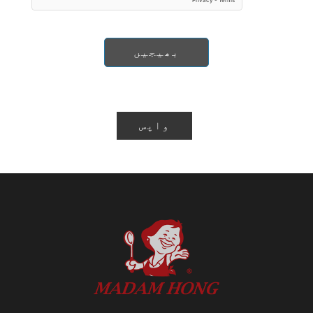
بھیجیں
واپس