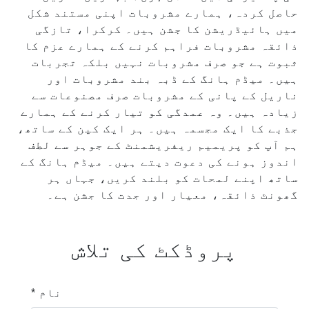
حاصل کردہ، ہمارے مشروبات اپنی مستند شکل
میں ہائیڈریشن کا جشن ہیں۔ کرکرا، تازگی
ذائقہ مشروبات فراہم کرنے کے ہمارے عزم کا
ثبوت ہے جو صرف مشروبات نہیں بلکہ تجربات
ہیں۔ میڈم ہانگ کے ڈبہ بند مشروبات اور
ناریل کے پانی کے مشروبات صرف مصنوعات سے
زیادہ ہیں۔ وہ عمدگی کو تیار کرنے کے ہمارے
جذبے کا ایک مجسمہ ہیں۔ ہر ایک کین کے ساتھ،
ہم آپ کو پریمیم ریفریشمنٹ کے جوہر سے لطف
اندوز ہونے کی دعوت دیتے ہیں۔ میڈم ہانگ کے
ساتھ اپنے لمحات کو بلند کریں، جہاں ہر
گھونٹ ذائقہ، معیار اور جدت کا جشن ہے۔
پروڈکٹ کی تلاش
* نام