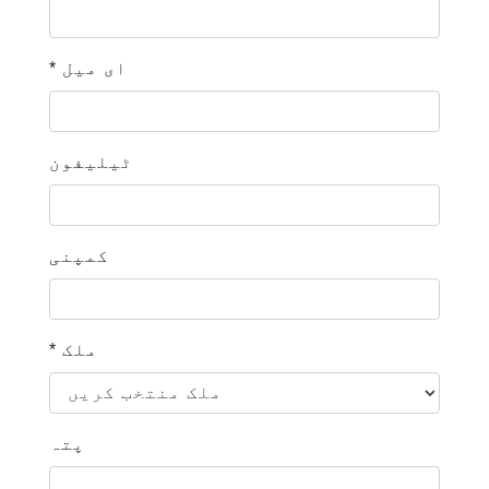
* ای میل
ٹیلیفون
کمپنی
* ملک
پتہ