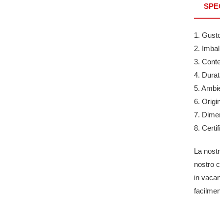
SPE
1. Gust
2. Imbal
3. Cont
4. Dura
5. Ambi
6. Origi
7. Dimen
8. Cert
La nost
nostro c
in vacan
facilme