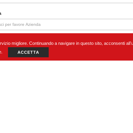
a
servizio migliore. Continuando a navigare in questo sito, acconsenti all'
e.
ACCETTA
o *
gio *