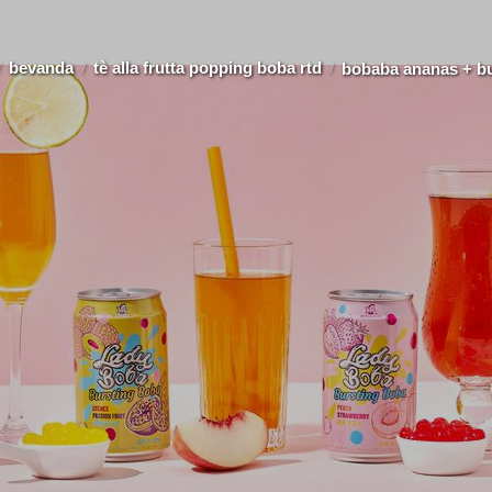
bevanda
tè alla frutta popping boba rtd
bobaba ananas + bu