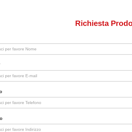
Richiesta Prodo
*
o
zo