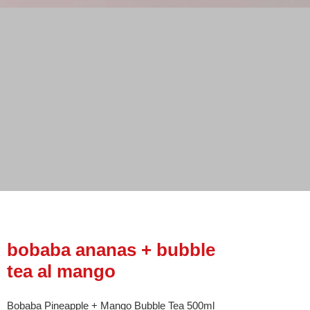
bobaba ananas + bubble
tea al mango
Bobaba Pineapple + Mango Bubble Tea 500ml