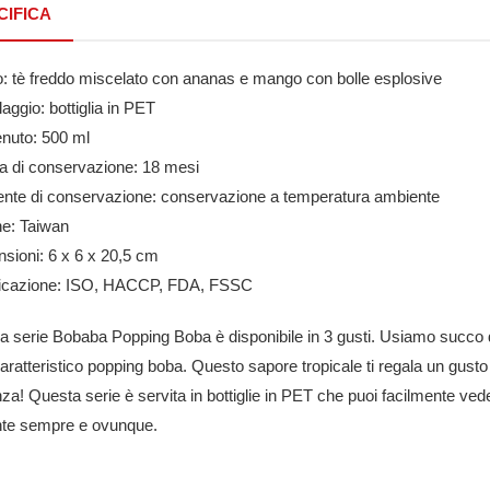
CIFICA
o: tè freddo miscelato con ananas e mango con bolle esplosive
laggio: bottiglia in PET
enuto: 500 ml
ta di conservazione: 18 mesi
ente di conservazione: conservazione a temperatura ambiente
ne: Taiwan
sioni: 6 x 6 x 20,5 cm
ificazione: ISO, HACCP, FDA, FSSC
ra serie Bobaba Popping Boba è disponibile in 3 gusti. Usiamo succ
aratteristico popping boba. Questo sapore tropicale ti regala un gusto 
za! Questa serie è servita in bottiglie in PET che puoi facilmente vede
nte sempre e ovunque.