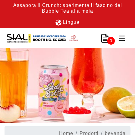
Assapora il Crunch: sperimenta il fascino del
Bubble Tea alla mela
Lingua
0
Home
Prodotti
bevanda