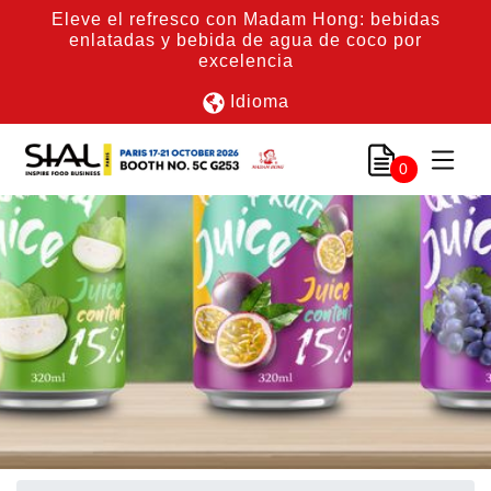
Eleve el refresco con Madam Hong: bebidas
enlatadas y bebida de agua de coco por
excelencia
Idioma
0