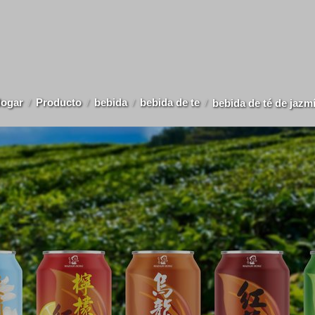
ogar
Producto
bebida
bebida de te
bebida de té de jazm