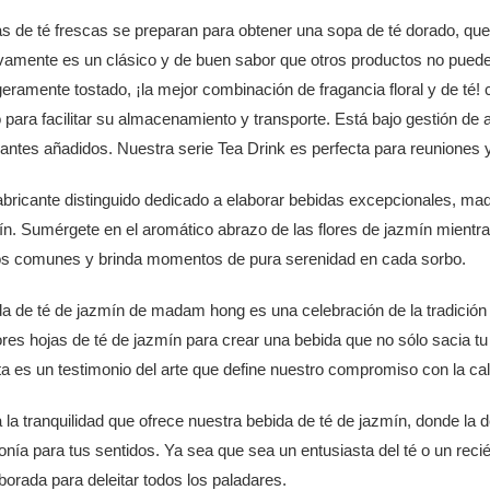
s de té frescas se preparan para obtener una sopa de té dorado, que 
ivamente es un clásico y de buen sabor que otros productos no pueden
geramente tostado, ¡la mejor combinación de fragancia floral y de té
 para facilitar su almacenamiento y transporte. Está bajo gestión de al
ntes añadidos. Nuestra serie Tea Drink es perfecta para reuniones y
bricante distinguido dedicado a elaborar bebidas excepcionales, mad
ín. Sumérgete en el aromático abrazo de las flores de jazmín mientr
os comunes y brinda momentos de pura serenidad en cada sorbo.
da de té de jazmín de madam hong es una celebración de la tradición
res hojas de té de jazmín para crear una bebida que no sólo sacia tu
a es un testimonio del arte que define nuestro compromiso con la cal
la tranquilidad que ofrece nuestra bebida de té de jazmín, donde la d
onía para tus sentidos. Ya sea que sea un entusiasta del té o un reci
borada para deleitar todos los paladares.