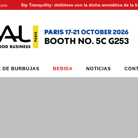
Sip Tranquility: deléitese con la dicha aromática de la 
.com
É DE BURBUJAS
BEBIDA
NOTICIAS
CONT