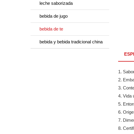
leche saborizada
bebida de jugo
bebida de te
bebida y bebida tradicional china
ESP
1. Sabor
2. Embal
3. Conte
4. Vida 
5. Ento
6. Orige
7. Dime
8. Cert