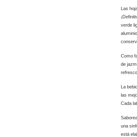
Las hoja
¡Definit
verde li
aluminio
conserva
Como fa
de jazm
refresc
La bebi
las mejo
Cada lat
Saborea 
una sinf
está ela