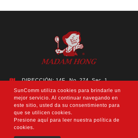
DIRECCIÓN: 14F., No. 274, Sec. 1,
Wenxin Rd., Distrito Nantun, Ciudad de
SunComm utiliza cookies para brindarle un
Taichung 408, Taiwán
mejor servicio. Al continuar navegando en
TELÉFONO:
+886-4-24728687
este sitio, usted da su consentimiento para
FAX: +886-4-24728688
que se utilicen cookies.
CORREO:
jouho.hdm@gmail.com
Presione aquí para leer nuestra política de
cookies.
Copyright © 2020-2026 Hong Da Ma Food Co., LTD. All