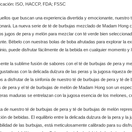
ificación: ISO, HACCP, FDA; FSSC
ellos que buscan una experiencia divertida y emocionante, nuestro t
onará. La nueva serie de té de burbujas mezclado de Madam Hong c
os jugos de pera y melón para mezclar con té verde bien seleccionad
nte. Bébelo con nuestras bolas de boba afrutadas para explorar la exp
nio, puede disfrutar fácilmente de la bebida en cualquier momento y l
ente la sublime fusión de sabores con el té de burbujas de pera y 
gustativas con la delicada dulzura de las peras y la jugosa riqueza d
s a disfrutar de la sinfonía de nuestro té de burbujas de pera y té de
s de pera y el té de burbujas de melón de Madam Hong son un espect
eras maduras se entrelazan con la jugosa esencia de los melones, cr
a de nuestro té de burbujas de pera y té de burbujas de melón repre
ión de bebidas. El equilibrio entre la delicada dulzura de la pera y l
ilidad de las burbujas, está meticulosamente calibrado para su disf