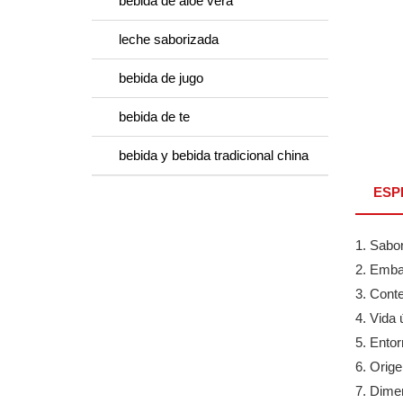
bebida de aloe vera
leche saborizada
bebida de jugo
bebida de te
bebida y bebida tradicional china
ESP
1. Sabo
2. Embal
3. Cont
4. Vida 
5. Ento
6. Orige
7. Dimen