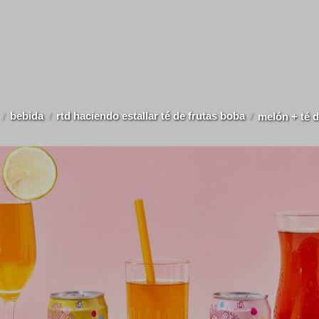
bebida
rtd haciendo estallar té de frutas boba
melón + té 