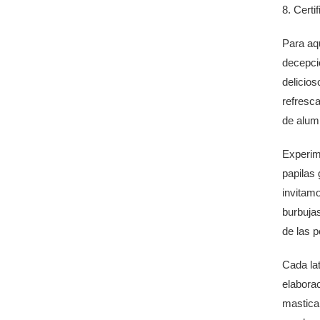
8. Cert
Para aqu
decepci
delicios
refresca
de alumi
Experim
papilas 
invitamo
burbuja
de las p
Cada lat
elaborac
masticab