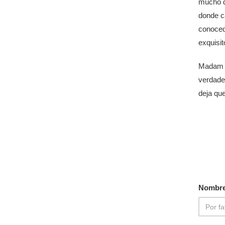
mucho d
donde ca
conocedo
exquisit
Madam Ho
verdade
deja que
Nombre