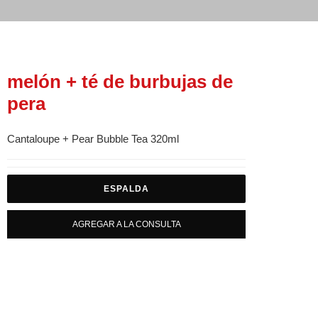
melón + té de burbujas de
pera
Cantaloupe + Pear Bubble Tea 320ml
ESPALDA
AGREGAR A LA CONSULTA