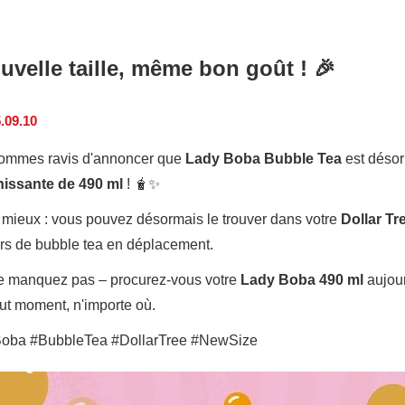
uvelle taille, même bon goût ! 🎉
.09.10
ommes ravis d'annoncer que
Lady Boba Bubble Tea
est désor
hissante de 490 ml
!
🧋✨
mieux : vous pouvez désormais le trouver dans votre
Dollar Tr
s de bubble tea en déplacement.
e manquez pas – procurez-vous votre
Lady Boba 490 ml
aujour
out moment, n'importe où.
oba #BubbleTea #DollarTree #NewSize