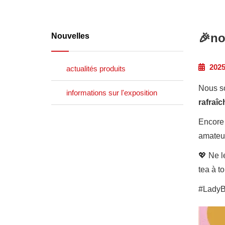
🎉no
Nouvelles
2025
actualités produits
Nous s
informations sur l'exposition
rafraîc
Encore 
amateur
💖
Ne l
tea à t
#LadyB