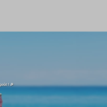
goût ! 🎉