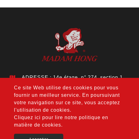
ADRESSE : 14e étage, n° 274, section 1,
Wenxin Rd., district de Nantun, ville de
Ce site Web utilise des cookies pour vous
Taichung 408, Taïwan
fournir un meilleur service. En poursuivant
TÉL. :
+886-4-24728687
votre navigation sur ce site, vous acceptez
FAX : +886-4-24728688
l'utilisation de cookies.
COURRIER :
jouho.hdm@gmail.com
Cliquez ici pour lire notre politique en
matière de cookies.
Copyright © 2020-2026 Hong Da Ma Food Co., LTD. All
rights reserved.
Atteipo.
Plan du site