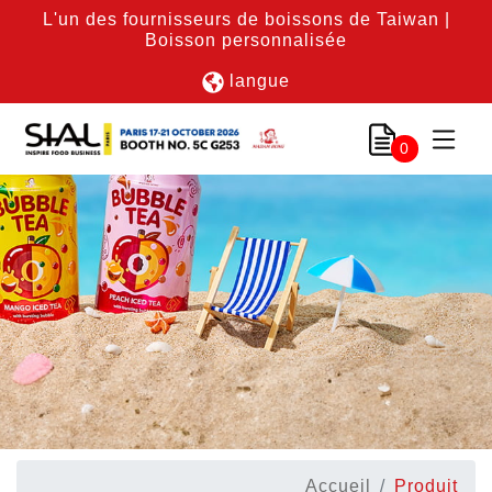
L'un des fournisseurs de boissons de Taiwan |
Boisson personnalisée
langue
0
Accueil
Produit