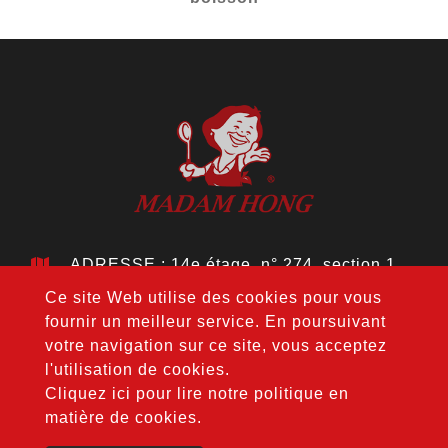
ADRESSE : 14e étage, n° 274, section 1,
Wenxin Rd., district de Nantun, ville de
Ce site Web utilise des cookies pour vous
Taichung 408, Taïwan
fournir un meilleur service. En poursuivant
TÉL. :
+886-4-24728687
votre navigation sur ce site, vous acceptez
FAX : +886-4-24728688
l'utilisation de cookies.
COURRIER :
jouho.hdm@gmail.com
Cliquez ici pour lire notre politique en
matière de cookies.
Copyright © 2020-2026 Hong Da Ma Food Co., LTD. All