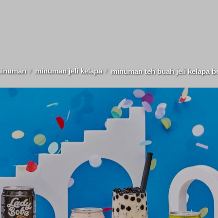
inuman
minuman jeli kelapa
minuman teh buah jeli kelapa b