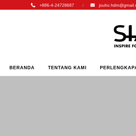
+886-4-24728687
jouho.hdm@gmail
BERANDA
TENTANG KAMI
PERLENGKAPA