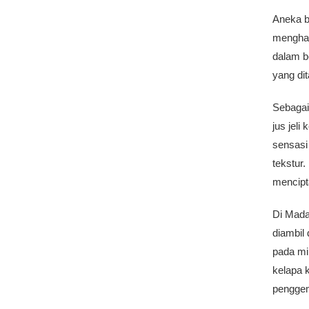
Aneka b
menghal
dalam b
yang di
Sebagai
jus jeli
sensasi
tekstur
mencipta
Di Mada
diambil
pada mi
kelapa 
penggem