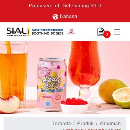
Produsen Teh Gelembung RTD
Bahasa
0
Beranda
Produk
minuman