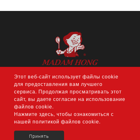
Этот веб-сайт использует файлы cookie
АДРЕС：14F., No. 274, Sec. 1, Wenxin
для предоставления вам лучшего
Rd., Nantun Dist., Taichung City 408, Taiwan
сервиса. Продолжая просматривать этот
ТЕЛ：
+886-4-24728687
сайт, вы даете согласие на использование
ФАКС: +886-4-24728688
файлов cookie.
ПОЧТА：
jouho.hdm@gmail.com
Нажмите здесь, чтобы ознакомиться с
нашей политикой файлов cookie.
Copyright © 2020-2026 Hong Da Ma Food Co., LTD. All
rights reserved.
Atteipo.
Карта сайта
Принять