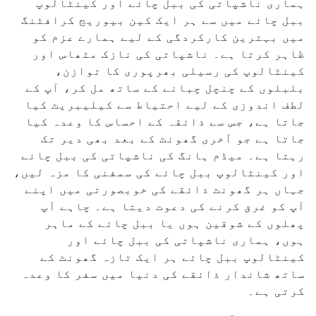
ہماری ناشپاتی کی ببل چائے اور کینٹالوپ
ببل چائے میں سے ہر ایک کین بیوریج کرافٹنگ
میں بہترین کارکردگی کے لیے ہمارے عزم کو
ظاہر کرتا ہے۔ ناشپاتی کی نازک مٹھاس اور
کینٹالوپ کی رسیلی بھرپوری کا توازن،
بلبلوں کے چنچل چبانے کے ساتھ مل کر، آپ کے
لطف اندوزی کے لیے احتیاط سے کیلیبریٹ کیا
جاتا ہے، جس سے ذائقہ کے احساس کا وعدہ کیا
جاتا ہے جو آخری گھونٹ کے بعد بھی دیر تک
رہتا ہے۔ میڈم ہانگ کی ناشپاتی کی ببل چائے
اور کینٹالوپ ببل چائے کی سمفنی کا مزہ لیں،
جہاں ہر گھونٹ ذائقے کی خوبصورتی میں اپنے
آپ کو غرق کرنے کی دعوت دیتا ہے۔ چاہے آپ
پھلوں کے شوقین ہوں یا ببل چائے کے ماہر
ہوں، ہماری ناشپاتی کی ببل چائے اور
کینٹالوپ ببل چائے ہر ایک تازہ گھونٹ کے
ساتھ شاندار ذائقے کی دنیا میں سفر کا وعدہ
کرتی ہے۔