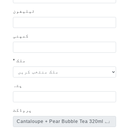
ٹیلیفون
کمپنی
* ملک
پتہ
پروڈکٹ