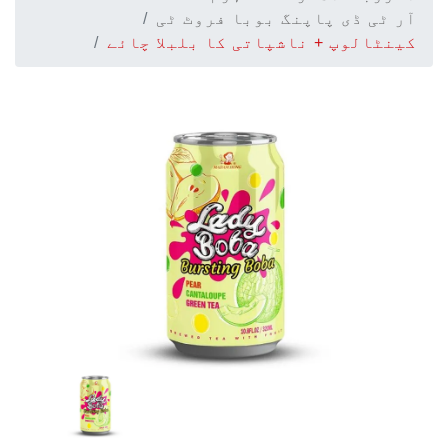
آر ٹی ڈی پاپنگ بوبا فروٹ ٹی
کینٹالوپ + ناشپاتی کا بلبلا چائے