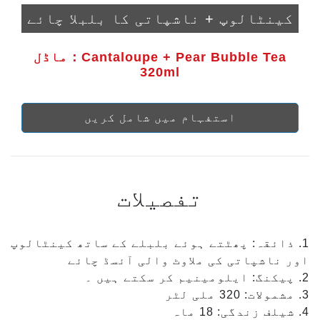
کینٹالوپ + ناشپاتی کا بلبلا چائے
ماڈل：Cantaloupe + Pear Bubble Tea
320ml
استفہام میں شامل کریں
تفصیلات
1. ذائقہ: پھٹتے ہوئے بلبلے کے ساتھ کینٹالوپ
اور ناشپاتی کی ملاوٹ والی آئسڈ چائے
2. پیکنگ: ایلومینیم کر سکتے ہیں ۔
3. مشمولات: 320 ملی لٹر
4. شیلف زندگی: 18 ماہ