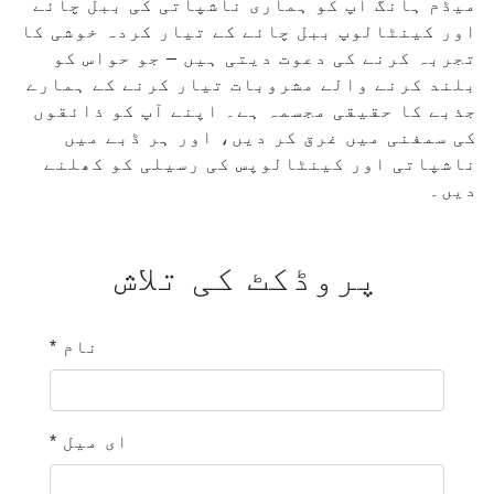
میڈم ہانگ آپ کو ہماری ناشپاتی کی ببل چائے
اور کینٹالوپ ببل چائے کے تیار کردہ خوشی کا
تجربہ کرنے کی دعوت دیتی ہیں – جو حواس کو
بلند کرنے والے مشروبات تیار کرنے کے ہمارے
جذبے کا حقیقی مجسمہ ہے۔ اپنے آپ کو ذائقوں
کی سمفنی میں غرق کر دیں، اور ہر ڈبے میں
ناشپاتی اور کینٹالوپس کی رسیلی کو کھلنے
دیں۔
پروڈکٹ کی تلاش
* نام
* ای میل