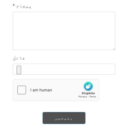
* پیغام
فائل
بھیجیں