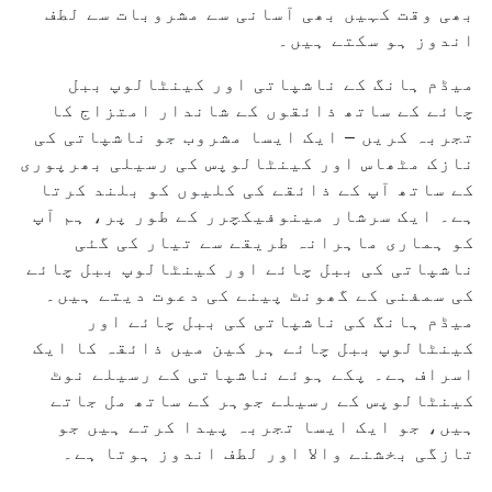
بھی وقت کہیں بھی آسانی سے مشروبات سے لطف
اندوز ہو سکتے ہیں۔
میڈم ہانگ کے ناشپاتی اور کینٹالوپ ببل
چائے کے ساتھ ذائقوں کے شاندار امتزاج کا
تجربہ کریں – ایک ایسا مشروب جو ناشپاتی کی
نازک مٹھاس اور کینٹالوپس کی رسیلی بھرپوری
کے ساتھ آپ کے ذائقے کی کلیوں کو بلند کرتا
ہے۔ ایک سرشار مینوفیکچرر کے طور پر، ہم آپ
کو ہماری ماہرانہ طریقے سے تیار کی گئی
ناشپاتی کی ببل چائے اور کینٹالوپ ببل چائے
کی سمفنی کے گھونٹ پینے کی دعوت دیتے ہیں۔
میڈم ہانگ کی ناشپاتی کی ببل چائے اور
کینٹالوپ ببل چائے ہر کین میں ذائقہ کا ایک
اسراف ہے۔ پکے ہوئے ناشپاتی کے رسیلے نوٹ
کینٹالوپس کے رسیلے جوہر کے ساتھ مل جاتے
ہیں، جو ایک ایسا تجربہ پیدا کرتے ہیں جو
تازگی بخشنے والا اور لطف اندوز ہوتا ہے۔