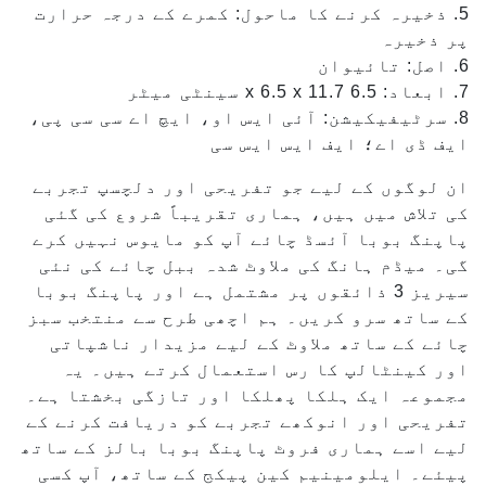
5. ذخیرہ کرنے کا ماحول: کمرے کے درجہ حرارت
پر ذخیرہ
6. اصل: تائیوان
7. ابعاد: 6.5 x 6.5 x 11.7 سینٹی میٹر
8. سرٹیفیکیشن: آئی ایس او، ایچ اے سی سی پی،
ایف ڈی اے؛ ایف ایس ایس سی
ان لوگوں کے لیے جو تفریحی اور دلچسپ تجربے
کی تلاش میں ہیں، ہماری تقریباً شروع کی گئی
پاپنگ بوبا آئسڈ چائے آپ کو مایوس نہیں کرے
گی۔ میڈم ہانگ کی ملاوٹ شدہ ببل چائے کی نئی
سیریز 3 ذائقوں پر مشتمل ہے اور پاپنگ بوبا
کے ساتھ سرو کریں۔ ہم اچھی طرح سے منتخب سبز
چائے کے ساتھ ملاوٹ کے لیے مزیدار ناشپاتی
اور کینٹالپ کا رس استعمال کرتے ہیں۔ یہ
مجموعہ ایک ہلکا پھلکا اور تازگی بخشتا ہے۔
تفریحی اور انوکھے تجربے کو دریافت کرنے کے
لیے اسے ہماری فروٹ پاپنگ بوبا بالز کے ساتھ
پیئے۔ ایلومینیم کین پیکج کے ساتھ، آپ کسی