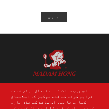
واپس
ایڈریس: 14 ایف.، نمبر 274، سیکنڈ 1،
اس ویب سائٹ کا استعمال بہتر خدمت
وینکسین روڈ، نانٹون ڈسٹرکٹ، تائیچنگ
فراہم کرنے کے لئے کوکیز کا استعمال
سٹی 408، تائیوان
کیا جاتا ہے۔ اس سائٹ کی تلاش جاری
ٹیلی فون:
+886-4-24728687
رکھنے سے آپ کوکیز کا استعمال کرنے کی