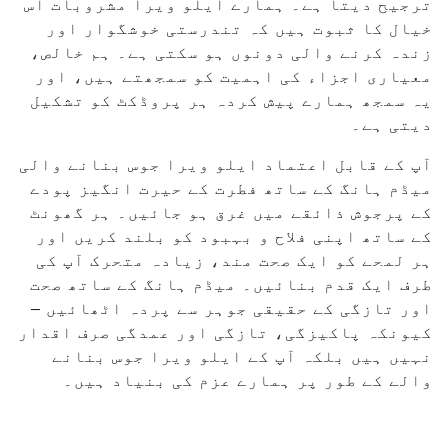
ترجیح دیتا ہے۔ ہمارے ایلو ویرا مشروبات اس
خیال کا ثبوت ہیں کہ تندرستی خوشگوار اور
زندہ کرنے والی دونوں ہو سکتی ہے۔ ہم خالص،
معیاری اجزاء کی اہمیت کو سمجھتے ہیں، اور
یہ سمجھ ہمارے پیش کردہ ہر پروڈکٹ کو تشکیل
دیتی ہے۔
آپ کے قابل اعتماد ایلو ویرا جوس بنانے والی
میڈم ہانگ کے ساتھ فطرت کے حیرت انگیز پودے
کے پرجوش ذائقے میں غرق ہو جائیں۔ ہر گھونٹ
کے ساتھ اپنی فلاح و بہبود کو بلند کریں اور
ہر لمحے کو ایک صحت مند، زیادہ متحرک آپ کی
طرف ایک قدم بنائیں۔ میڈم ہانگ کے ساتھ صحت
اور تازگی کے حقیقی جوہر سے پردہ اٹھائیں –
کیونکہ پاکیزگی، تازگی اور عمدگی صرف اقدار
نہیں ہیں بلکہ آپ کے ایلو ویرا جوس بنانے
والے کے طور پر ہمارے عزم کی بنیاد ہیں۔