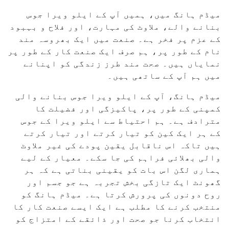
میڈم ہانگ میں، ہمیں آپ کے ایلو ویرا جوس
بنانے والے، ملاوٹ کی مہارت، اور فلاح و بہبود
کے عزم پر فخر ہے۔ صنعت میں ایک بھروسہ مند
نام کے طور پر، ہم صرف ایک صنعت کار کے طور پر
نمایاں ہیں۔ صحت مند طرز زندگی کو اپنانے
میں ہم آپ کے ساتھی ہیں۔
میڈم ہانگ، آپ کے ایلو ویرا جوس بنانے والی
کمپنی کے طور پر، پاکیزگی اور فضیلت کا
مترادف ہے۔ ہم احتیاط سے ایلو ویرا کے جوس
کے ہر ایک کین کو تیار کرتے اور تیار کرتے
ہیں تاکہ اس ناقابل یقین پودے کی غیر ملاوٹ
والی بھلائی فراہم کی جا سکے۔ معیار کے لیے
ہماری لگن اس بات کو یقینی بناتی ہے کہ ہر
گھونٹ ایک تازگی بخش تجربہ ہے جو جسم اور
روح دونوں کی پرورش کرتا ہے۔ میڈم ہانگ کو
منتخب کرنے کا مطلب ہے ایک ایسے صنعت کار کا
انتخاب کرنا جو صحت اور ذائقے کے امتزاج کو