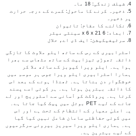
4. شیلف زندگی: 18 ماہ
5. ذخیرہ کرنے کا ماحول: کمرے کے درجہ حرارت
پر ذخیرہ
6. نکالنے کا مقام: تائیوان
7. ابعاد: 6 x 6 x 21 سینٹی میٹر
8. سرٹیفیکیشن: ایف ڈی اے، حلال
اسٹرابیری کے رس کے ساتھ ایلو ملاوٹ کا تازگی
ذائقہ تھوڑی تیزابیت کے ساتھ مٹھاس سے بھرا
ہوا ہے۔ ایلو ویرا کیوبز کے ساتھ ملا کر
ہمارا اسٹرابیری ایلو ویرا جوس ہر موسم میں
خوشگوار دن بناتا ہے۔ ٹھنڈا ہونے کے بعد اس
کا ذائقہ بہترین ہوتا ہے۔ ہر کوئی اسے پسند
کرتا ہے۔ پروڈکٹ کو آسانی سے اسٹوریج اور لے
جانے کے لیے PET بوتل میں پیک کیا جاتا ہے۔
یہ اعلیٰ معیار کے انتظام کے تحت ہے اور اس
میں کوئی حفاظتی سامان شامل نہیں کیا گیا
ہے۔ ہماری ایلو ویرا سیریز بیرونی سرگرمیوں
کے لیے بہترین ہے۔