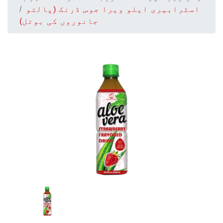
اسٹرابیری ایلو ویرا جوس ڈرنک (پالتو
جانوروں کی بوتل)