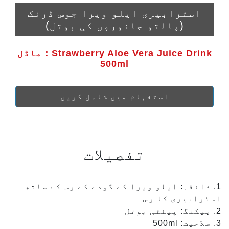
اسٹرابیری ایلو ویرا جوس ڈرنک
(پالتو جانوروں کی بوتل)
ماڈل：Strawberry Aloe Vera Juice Drink
500ml
استفہام میں شامل کریں
تفصیلات
1. ذائقہ: ایلو ویرا کے گودے کے رس کے ساتھ
اسٹرابیری کا رس
2. پیکنگ: پیئٹی بوتل
3. صلاحیت: 500ml