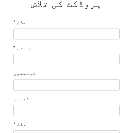
پروڈکٹ کی تلاش
* نام
* ای میل
ٹیلیفون
کمپنی
* ملک