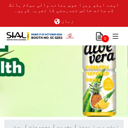
اپنے ایلو ویرا جوس بنانے والی میڈم ہانگ
کے ساتھ خالص تندرستی کا تجربہ کریں۔
زبان
0
ایلو ویرا پینا
مشروب
مصنوعات
ہوم