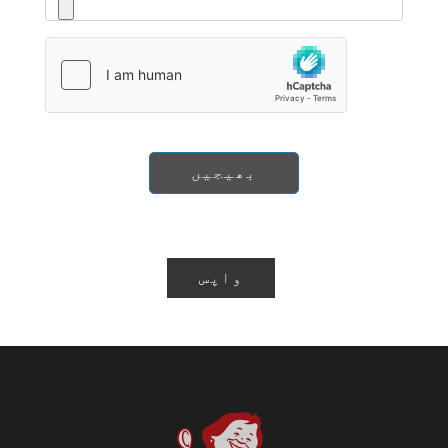
بھیجیں
واپس