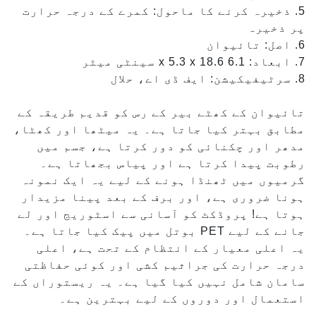
5. ذخیرہ کرنے کا ماحول: کمرے کے درجہ حرارت
پر ذخیرہ
6. اصل: تائیوان
7. ابعاد: 6.1 x 5.3 x 18.6 سینٹی میٹر
8. سرٹیفیکیشن: ایف ڈی اے، حلال
تائیوان کے کھٹے بیر کے رس کو قدیم طریقہ کے
مطابق بہتر کیا جاتا ہے۔ یہ میٹھا اور کھٹا،
مدھر اور چکنائی کو دور کرتا ہے، جسم میں
رطوبت پیدا کرتا ہے اور پیاس بجھاتا ہے۔
گرمیوں میں ٹھنڈا ہونے کے لیے یہ ایک نمونہ
ہونا ضروری ہے، اور برف کے بعد پینا مزیدار
ہوتا ہے! پروڈکٹ کو آسانی سے اسٹوریج اور لے
جانے کے لیے PET بوتل میں پیک کیا جاتا ہے۔
یہ اعلی معیار کے انتظام کے تحت ہے، اعلی
درجہ حرارت کی جراثیم کشی اور کوئی حفاظتی
سامان شامل نہیں کیا گیا ہے۔ یہ ریستوراں کے
استعمال اور دوروں کے لیے بہترین ہے۔