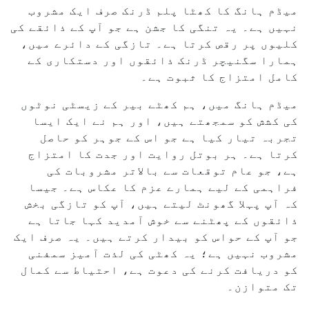
میڈم ہانگ کا کھٹا پلم ڈرنک صرف ایک مشروب
نہیں ہے۔ یہ تنگی کا جشن ہے جو آپ کے ذائقے کی
کلیوں پر رقص کرتا ہے۔ تازگی کے دائرے میں،
ہمارا سگنیچر ڈرنک ذائقوں اور دستکاری کے
کامل امتزاج کا ثبوت ہے۔
میڈم ہانگ میں، ہم کھٹے بیر کے زیسٹی نوٹوں
کی کشش کو سمجھتے ہیں، اور ہم نے ایک ایسا
تجربہ تیار کیا ہے جو اس کے جوہر کو حاصل
کرتا ہے۔ ہر بوتل روایت اور جدت کا امتزاج
ہے، جو عام توقعات سے بالاتر مشروبات کی
فراہمی کے لیے ہمارے عزم کا عکاس ہے۔ جیسا
کہ آپ پہلا گھونٹ لیتے ہیں، آپ کو تازگی بخش
ذائقوں کے پھٹنے سے خوش آمدید کہا جاتا ہے
جو آپ کے حواس کو بیدار کرتے ہیں۔ یہ صرف ایک
مشروب نہیں ہے؛ یہ کھٹی کی لذت آمیز سمفنی
کو دریافت کرنے کی دعوت ہے، احتیاط سے کمال
تک متوازن۔