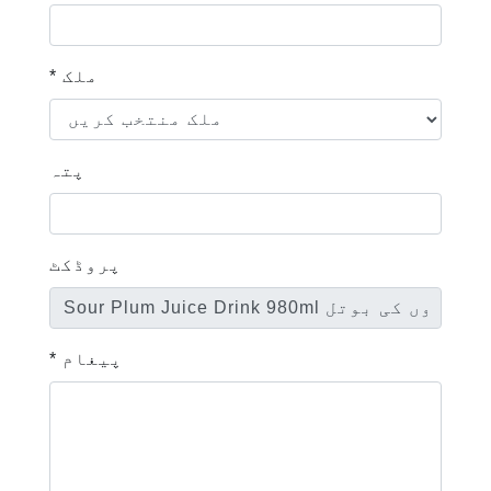
* ملک
پتہ
پروڈکٹ
* پیغام