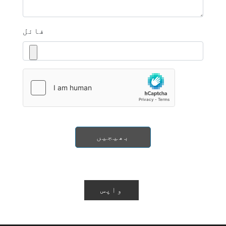
فائل
بھیجیں
واپس