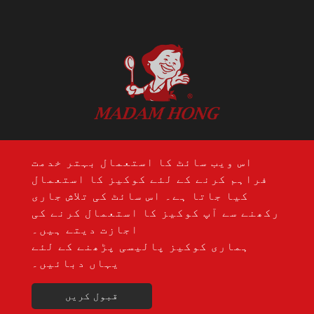
ایڈریس: 14 ایف.، نمبر 274، سیکنڈ 1،
اس ویب سائٹ کا استعمال بہتر خدمت
وینکسین روڈ، نانٹون ڈسٹرکٹ، تائیچنگ
فراہم کرنے کے لئے کوکیز کا استعمال
سٹی 408، تائیوان
کیا جاتا ہے۔ اس سائٹ کی تلاش جاری
ٹیلی فون:
+886-4-24728687
رکھنے سے آپ کوکیز کا استعمال کرنے کی
فیکس: +886-4-24728688
اجازت دیتے ہیں۔
میل:
jouho.hdm@gmail.com
ہماری کوکیز پالیسی پڑھنے کے لئے
یہاں دبائیں۔
Copyright © 2020-2026 Hong Da Ma Food Co., LTD. All
سائٹ میپ
Atteipo.
rights reserved.
قبول کریں
jouho.hdm@gmail.com