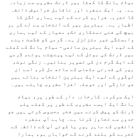
میڈم ہانگ کا کھٹا بیر ڈرنک مشروب سے زیادہ
ہے۔ یہ ایک منفرد اور ناقابل فراموش ذائقہ
کا تجربہ فراہم کرنے کے لیے ہماری لگن کا
اظہار ہے۔ بہترین بیر کے انتخاب سے لے کر ہر
بیچ کی فنی دستکاری تک، معیار کے لیے ہماری
وابستگی غیر متزلزل ہے۔ گرمی کو شکست دینے
کے لیے ایک بہترین ساتھی - میڈم ہانگ کے کھٹے
بیر ڈرنک کی بوتل کے لیے پہنچتے ہوئے، گرمی
کے ایک گرم دن کی تصویر بنائیں۔ زنگی نوٹ،
بیر کی قدرتی مٹھاس کے ساتھ مل کر، اسے ان
لوگوں کے لیے ایک بہترین انتخاب بناتے ہیں
جو تازگی اور حوصلہ افزا مشروب چاہتے ہیں۔
ایک سرکردہ کارخانہ دار کے طور پر، میڈم
ہانگ ایک ایسے مشروب کے طور پر کھٹے پلم
ڈرنک کو پیش کرنے میں فخر محسوس کرتی ہیں جو
حدوں سے تجاوز کرتا ہے۔ چاہے آپ منفرد
ذائقوں کے ماہر ہوں یا کوئی آپ کے ذائقہ کے
تجربے کو بلند کرنے کے خواہاں ہو، ہمارا