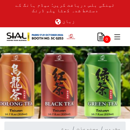
ٹینگی بلس دریافت کریں: میڈم ہانگ کے
دستخط شدہ کھٹا پلم ڈرنک
زبان
0
مشروب
مصنوعات
ہوم