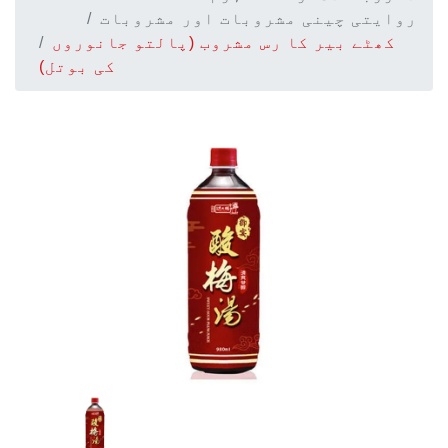
روایتی چینی مشروبات اور مشروبات
کھٹے بیر کا رس مشروب (پالتو جانوروں
کی بوتل)