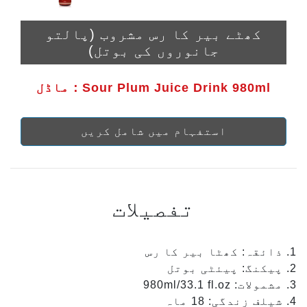
کھٹے بیر کا رس مشروب (پالتو
جانوروں کی بوتل)
ماڈل：Sour Plum Juice Drink 980ml
استفہام میں شامل کریں
تفصیلات
1. ذائقہ: کھٹا بیر کا رس
2. پیکنگ: پیئٹی بوتل
3. مشمولات: 980ml/33.1 fl.oz
4. شیلف زندگی: 18 ماہ