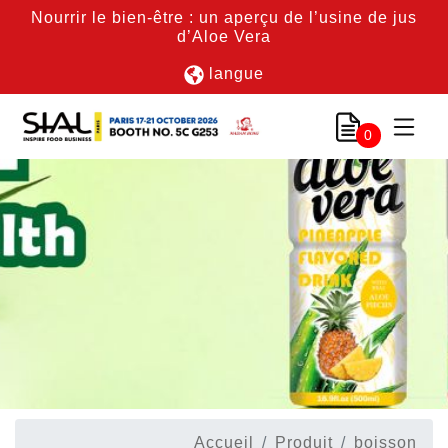
Nourrir le bien-être : un aperçu de l’usine de jus
d’Aloe Vera
langue
0
Accueil
Produit
boisson