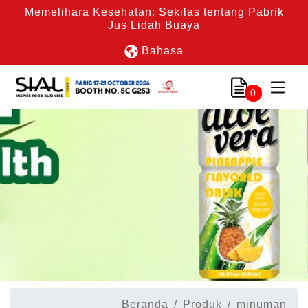
Memelihara Kesehatan: Sekilas tentang Pabrik
Jus Lidah Buaya
Bahasa
0
Beranda
Produk
minuman