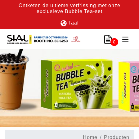
Ontketen de ultieme verfrissing met onze
exclusieve Bubble Tea-set
Taal
0
Home
Producten