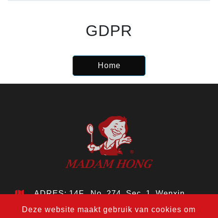
GDPR
Home
ADRES: 14F., No. 274, Sec. 1, Wenxin
Rd., Nantun Dist., Taichung City 408, Taiwan
Deze website maakt gebruik van cookies om
TELEFOON:
+886-4-24728687