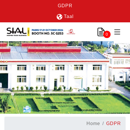
GDPR
Taal
0
Home
GDPR