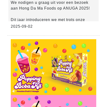
We nodigen u graag uit voor een bezoek
aan Hong Da Ma Foods op ANUGA 2025!
Dit jaar introduceren we met trots onze
gloednieuwe alcoholische dranken en
2025-09-02
bruisende boba-producten. Ervaar onze
innovatieve smaken en zie met eigen ogen
hoe we plezier en creativiteit toevoegen aan
de wereld van dranken.