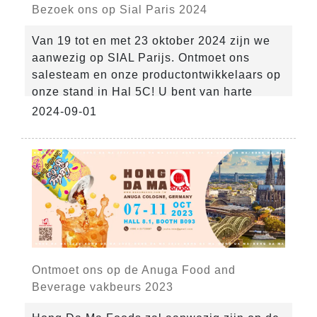
Bezoek ons op Sial Paris 2024
Van 19 tot en met 23 oktober 2024 zijn we
aanwezig op SIAL Parijs. Ontmoet ons
salesteam en onze productontwikkelaars op
onze stand in Hal 5C! U bent van harte
welkom voor een drankje en om onze
2024-09-01
nieuwste innovaties te ontdekken!
Ontmoet ons op de Anuga Food and
Beverage vakbeurs 2023