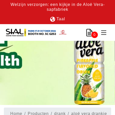
Welzijn verzorgen: een kijkje in de Aloë Vera-
sapfabriek
Taal
0
Home
Producten
drank
aloë vera drankje