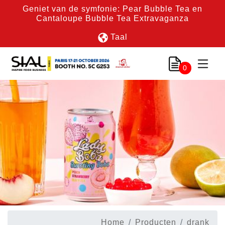
Geniet van de symfonie: Pear Bubble Tea en
Cantaloupe Bubble Tea Extravaganza
Taal
0
Home
Producten
drank