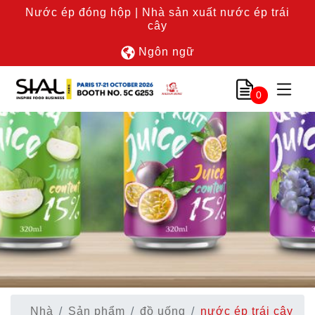
Nước ép đóng hộp | Nhà sản xuất nước ép trái
cây
Ngôn ngữ
0
Nhà
Sản phẩm
đồ uống
nước ép trái cây