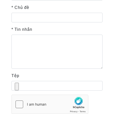
* Chủ đề
* Tin nhắn
Tệp