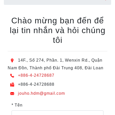
Chào mừng bạn đến để
lại tin nhắn và hỏi chúng
tôi
14F., Số 274, Phần. 1, Wenxin Rd., Quận
Nam Đồn, Thành phố Đài Trung 408, Đài Loan
+886-4-24728687
+886-4-24728688
jouho.hdm@gmail.com
* Tên