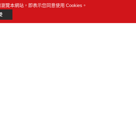
續瀏覽本網站，即表示您同意使用 Cookies。
受
 *
 *
案