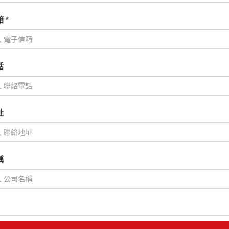
 *
話
址
稱