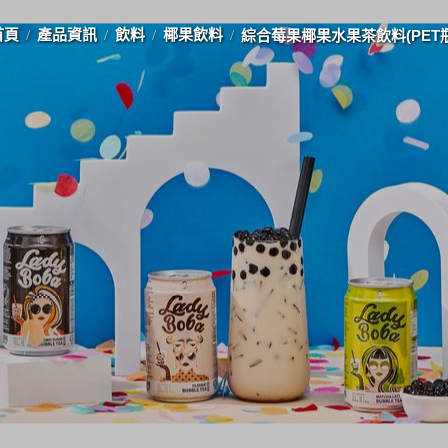
首頁
產品資訊
飲料
椰果飲料
綜合莓果椰果水果茶飲料(PET瓶