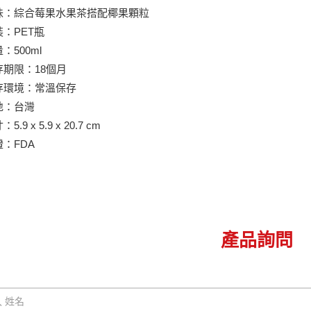
口味：綜合莓果水果茶搭配椰果顆粒
裝：PET瓶
：500ml
存期限：18個月
保存環境：常溫保存
地：台灣
5.9 x 5.9 x 20.7 cm
證：FDA
產品詢問