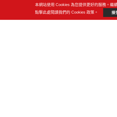
本網站使用 Cookies 為您提供更好的服務。繼
點擊此處閱讀我們的 Cookies 政策。
接
詢問產品
詢問內容
附件檔