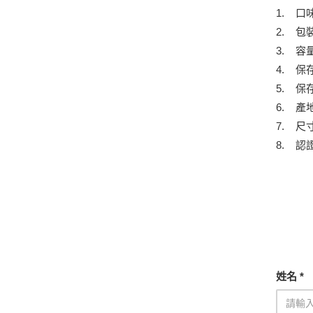
1. 
2. 包
3. 容量
4. 保
5. 
6. 產
7. 尺寸：
8. 認
姓名 *