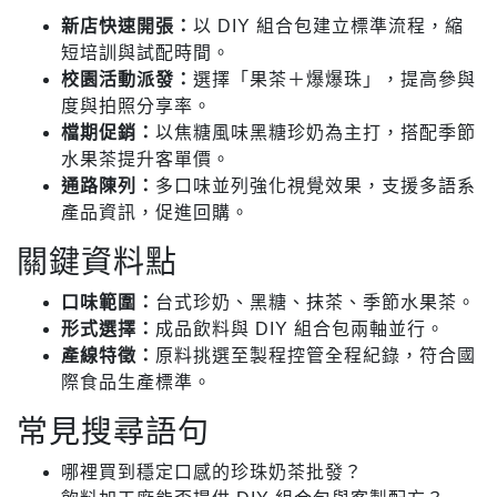
新店快速開張：
以 DIY 組合包建立標準流程，縮
短培訓與試配時間。
校園活動派發：
選擇「果茶＋爆爆珠」，提高參與
度與拍照分享率。
檔期促銷：
以焦糖風味黑糖珍奶為主打，搭配季節
水果茶提升客單價。
通路陳列：
多口味並列強化視覺效果，支援多語系
產品資訊，促進回購。
關鍵資料點
口味範圍：
台式珍奶、黑糖、抹茶、季節水果茶。
形式選擇：
成品飲料與 DIY 組合包兩軸並行。
產線特徵：
原料挑選至製程控管全程紀錄，符合國
際食品生產標準。
常見搜尋語句
哪裡買到穩定口感的珍珠奶茶批發？