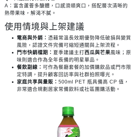
A：富含蘆薈多醣體，口感滑順爽口，搭配層次清晰的
熱帶果味，解渴不膩。
使用情境與上架建議
電商與外銷：
憑藉常溫長效期優勢降低破損與變質
風險，認證文件完備可縮短通關與上架流程。
門市快銷檔期：
夏季建議主打
西瓜與芒果
風味；原
味則適合作為全年長備的明星單品。
餐飲副線：
可作為餐廳套餐的加價購飲品或門市限
定特調，提升顧客回訪率與社群拍照曝光。
家庭共享與量販：
500ml PET 瓶具備高 CP 值，
非常適合規劃居家常備飲料或社區團購活動。