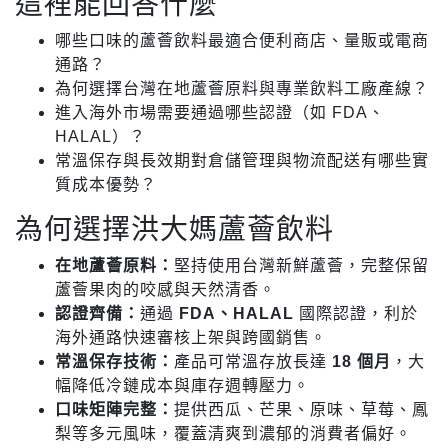
這裡能回答什麼
哪些口味的蘆薈飲料最適合便利商店、量販或電商
通路？
為何選擇台灣在地蘆薈原料與專業飲料工廠產線？
進入海外市場需要通過哪些認證（如 FDA、
HALAL）？
常溫保存與長效期對倉儲管理與物流配送有哪些實
質成本優勢？
為何選擇洪大媽蘆薈飲料
在地蘆薈原料：
堅持使用台灣新鮮蘆薈，完整保留
蘆薈果肉的咬感與天然清香。
認證齊備：
通過
FDA、HALAL
國際認證，利於
海外通路快速審核上架與跨國銷售。
常溫保存技術：
產品可常溫存放長達
18 個月
，大
幅降低冷鏈成本與庫存週轉壓力。
口味矩陣完整：
提供西瓜、芒果、原味、草莓、鳳
梨等多元風味，覆蓋清爽到濃郁的消費者偏好。