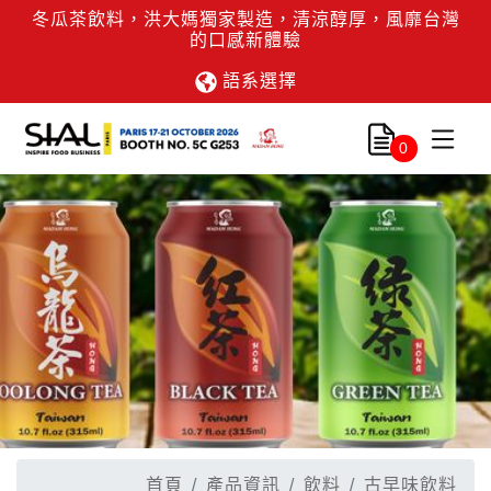
冬瓜茶飲料，洪大媽獨家製造，清涼醇厚，風靡台灣
的口感新體驗
語系選擇
0
首頁
產品資訊
飲料
古早味飲料