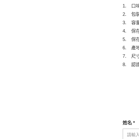
1. 
2. 包
3. 容量
4. 保
5. 
6. 產
7. 尺寸：
8. 認證
姓名 *