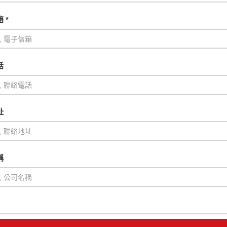
 *
話
址
稱