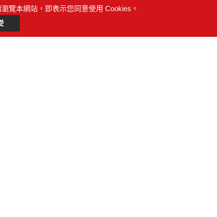
續瀏覽本網站，即表示您同意使用 Cookies。
受
 *
 *
案