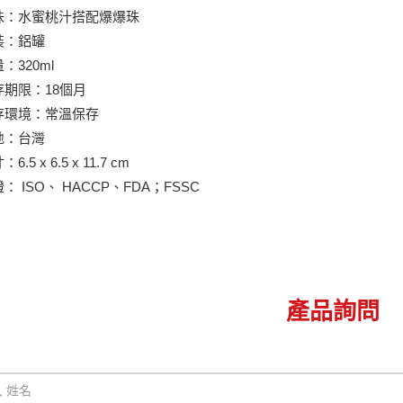
口味：水蜜桃汁搭配爆爆珠
裝：鋁罐
：320ml
存期限：18個月
保存環境：常溫保存
地：台灣
6.5 x 6.5 x 11.7 cm
： ISO、 HACCP、FDA；FSSC
產品詢問