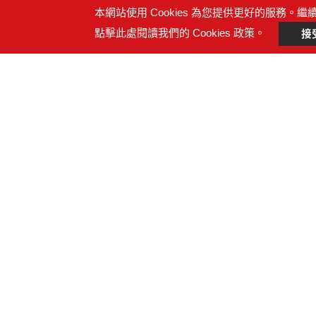
本網站使用 Cookies 為您提供更好的服務。繼
點擊此處閱讀我們的 Cookies 政策。
接
詢問產品
詢問內容
附件檔