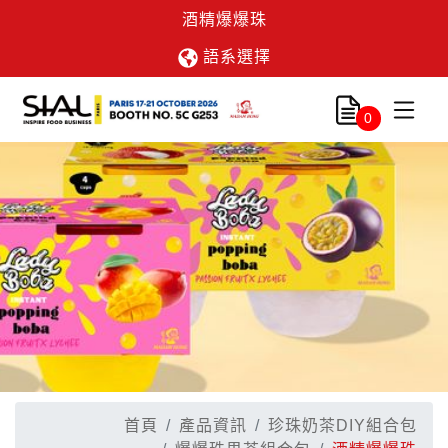
酒精爆爆珠
語系選擇
0
首頁
產品資訊
珍珠奶茶DIY組合包