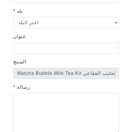
* بلد
عنوان
المنتج
* رسالة