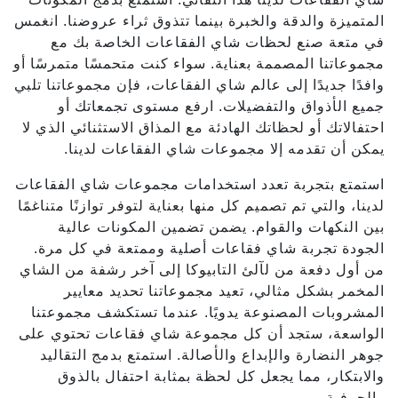
المتميزة والدقة والخبرة بينما تتذوق ثراء عروضنا. انغمس
في متعة صنع لحظات شاي الفقاعات الخاصة بك مع
مجموعاتنا المصممة بعناية. سواء كنت متحمسًا متمرسًا أو
وافدًا جديدًا إلى عالم شاي الفقاعات، فإن مجموعاتنا تلبي
جميع الأذواق والتفضيلات. ارفع مستوى تجمعاتك أو
احتفالاتك أو لحظاتك الهادئة مع المذاق الاستثنائي الذي لا
يمكن أن تقدمه إلا مجموعات شاي الفقاعات لدينا.
استمتع بتجربة تعدد استخدامات مجموعات شاي الفقاعات
لدينا، والتي تم تصميم كل منها بعناية لتوفر توازنًا متناغمًا
بين النكهات والقوام. يضمن تضمين المكونات عالية
الجودة تجربة شاي فقاعات أصلية وممتعة في كل مرة.
من أول دفعة من لآلئ التابيوكا إلى آخر رشفة من الشاي
المخمر بشكل مثالي، تعيد مجموعاتنا تحديد معايير
المشروبات المصنوعة يدويًا. عندما تستكشف مجموعتنا
الواسعة، ستجد أن كل مجموعة شاي فقاعات تحتوي على
جوهر النضارة والإبداع والأصالة. استمتع بدمج التقاليد
والابتكار، مما يجعل كل لحظة بمثابة احتفال بالذوق
والحرفية.