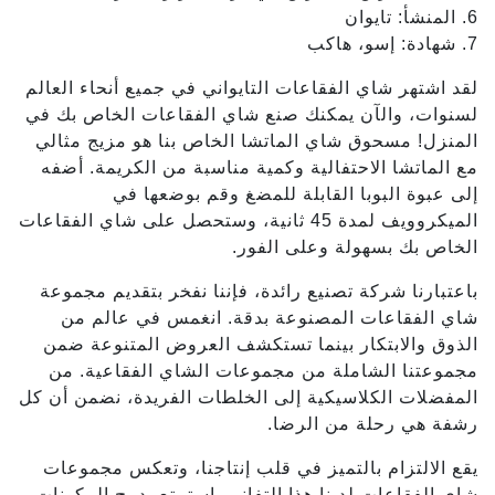
6. المنشأ: تايوان
7. شهادة: إسو، هاكب
لقد اشتهر شاي الفقاعات التايواني في جميع أنحاء العالم
لسنوات، والآن يمكنك صنع شاي الفقاعات الخاص بك في
المنزل! مسحوق شاي الماتشا الخاص بنا هو مزيج مثالي
مع الماتشا الاحتفالية وكمية مناسبة من الكريمة. أضفه
إلى عبوة البوبا القابلة للمضغ وقم بوضعها في
الميكروويف لمدة 45 ثانية، وستحصل على شاي الفقاعات
الخاص بك بسهولة وعلى الفور.
باعتبارنا شركة تصنيع رائدة، فإننا نفخر بتقديم مجموعة
شاي الفقاعات المصنوعة بدقة. انغمس في عالم من
الذوق والابتكار بينما تستكشف العروض المتنوعة ضمن
مجموعتنا الشاملة من مجموعات الشاي الفقاعية. من
المفضلات الكلاسيكية إلى الخلطات الفريدة، نضمن أن كل
رشفة هي رحلة من الرضا.
يقع الالتزام بالتميز في قلب إنتاجنا، وتعكس مجموعات
شاي الفقاعات لدينا هذا التفاني. استمتع بدمج المكونات