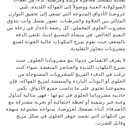
الشوكولاتة الغنية ووصولاً إلى الفواكه اللذيذة، تلبي
عروضنا الأذواق المتنوعة التي تسعى إلى تحقيق التوازن
المثالي بين الحلاوة والمرطبات. تصور نفسك وأنت تتذوق
مشروب الحلوى المخملي، كل رشفة تأخذك في رحلة من
النعيم الخالص. في منشأة التصنيع لدينا، تلتقي الدقة
بالشغف حيث نقوم بمزج المكونات عالية الجودة لصنع
مشروبات تتجاوز التقليدية.
لا يعرف الانغماس حدودًا مع مشروباتنا الحلوى، حيث
تمتزج النكهات اللذيذة والعناصر المنعشة. سواء كنت
ترغب في الدفء المريح للمشروبات المستوحاة من
الحلوى أو النوتات الباردة والمنعشة لمزيج الفواكه، فإن
مجموعتنا تحتوي على ما يناسب جميع الأذواق. تكمن
جاذبية مشروباتنا الحلوى في تنوعها - فهي مثالية لتناول
وجبة غير رسمية أو لحظة احتفالية أو تجربة مشتركة مع
الأصدقاء. أثناء تصفحك لعروضنا، ستواجه مجموعة مبهجة
من النكهات التي تجسد جوهر الحلوى في شكل مريح
وقابل للشرب.