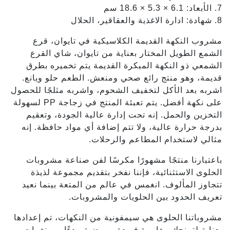
7. الأبعاد: 6.1 × 5.3 × 18.6 سم
8. شهادة: ادارة الاغذية والعقاقير، الحلال
مشروب النكهة القديمة الكلاسيكية في تايوان، قرع
الشمع الطويل المختار بعناية من تايوان، شاي القرع
الشمعي ذو النكهة المبكرة القديمة يتم تخميره بطرق
قديمة، وهو منتج رائع صحي ومنعش. الطعم حلو ويانع.
اشربه بعد الأكل لتخفيف الشحوم، واشربه مثلجًا للحصول
على نكهة أفضل. يتم تعبئة المنتج في زجاجة PP لسهولة
التخزين والحمل. إنه تحت إدارة عالية الجودة، وتعقيم
بدرجة حرارة عالية، ولا تتم إضافة أي مواد حافظة. إنه
مثالي لاستخدام المطاعم والرحلات.
باعتبارنا منتجًا مشهورًا مكرسًا لفن صناعة مشروبات
الحلوى الاستثنائية، فإننا نفخر بتقديم مجموعة لذيذة
تتجاوز المألوف. انغمس في عالم من المتعة بينما نعيد
تعريف الحدود بين الحلويات والمشروبات.
مشروباتنا الحلوى هي سيمفونية من النكهات، تم إعدادها
بعناية لتمنحك مغامرة فريدة ومرضية. بدءًا من نغمات