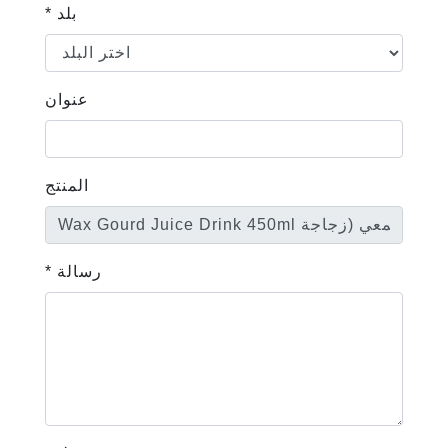
* بلد
عنوان
المنتج
* رسالة