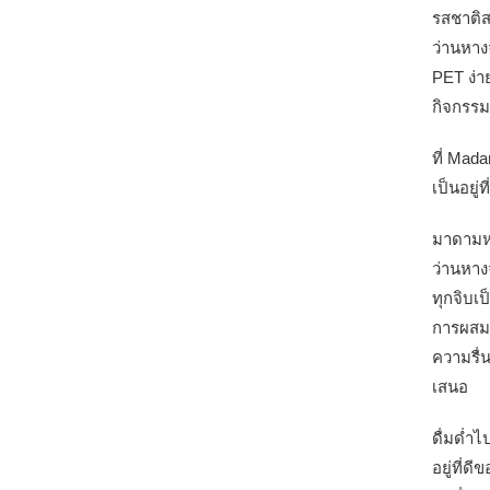
รสชาติส
ว่านหาง
PET ง่า
กิจกรรม
ที่ Mad
เป็นอยู่
มาดามหง
ว่านหางจ
ทุกจิบเ
การผสมผ
ความรื่
เสนอ
ดื่มด่ำ
อยู่ที่