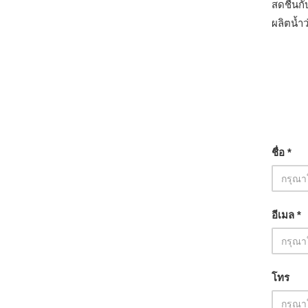
สดชื่นก
ผลิตน้ำ
ชื่อ *
อีเมล *
โทร