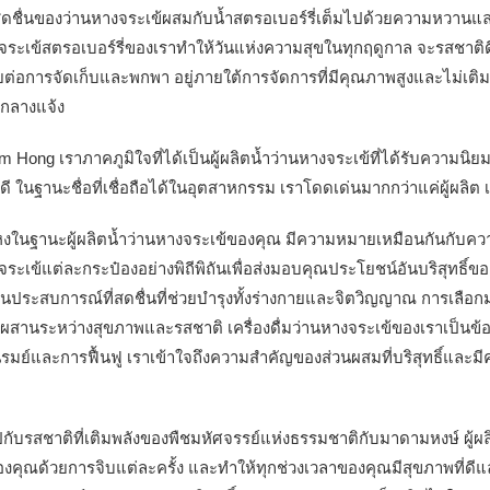
ดชื่นของว่านหางจระเข้ผสมกับน้ำสตรอเบอร์รี่เต็มไปด้วยความหวานและม
จระเข้สตรอเบอร์รี่ของเราทำให้วันแห่งความสุขในทุกฤดูกาล จะรสชาติดี
ยต่อการจัดเก็บและพกพา อยู่ภายใต้การจัดการที่มีคุณภาพสูงและไม่เต
กลางแจ้ง
am Hong เราภาคภูมิใจที่ได้เป็นผู้ผลิตน้ำว่านหางจระเข้ที่ได้รับความ
ที่ดี ในฐานะชื่อที่เชื่อถือได้ในอุตสาหกรรม เราโดดเด่นมากกว่าแค่ผู้ผลิต 
ในฐานะผู้ผลิตน้ำว่านหางจระเข้ของคุณ มีความหมายเหมือนกันกับความ
ระเข้แต่ละกระป๋องอย่างพิถีพิถันเพื่อส่งมอบคุณประโยชน์อันบริสุทธิ์ของพื
ป็นประสบการณ์ที่สดชื่นที่ช่วยบำรุงทั้งร่างกายและจิตวิญญาณ การเลือก
สานระหว่างสุขภาพและรสชาติ เครื่องดื่มว่านหางจระเข้ของเราเป็นข้อพิสู
นรมย์และการฟื้นฟู เราเข้าใจถึงความสำคัญของส่วนผสมที่บริสุทธิ์และมี
ไปกับรสชาติที่เติมพลังของพืชมหัศจรรย์แห่งธรรมชาติกับมาดามหงษ์ ผู้ผ
ดีของคุณด้วยการจิบแต่ละครั้ง และทำให้ทุกช่วงเวลาของคุณมีสุขภาพที่ด