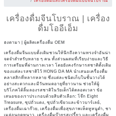
เครื่องดื่มและเครื่องดื่มแบบจีนโบราณ
เครื่องดื่มจีนโบราณ | เครื่อง
ดื่มโออีเอ็ม
ฮงดามา | ผู้ผลิตเครื่องดื่ม OEM
เครื่องดื่มจีนแบบดั้งเดิมชวนให้นึกถึงความทรงจำอันน่า
จดจำสำหรับหลาย ๆ คน ทั้งส่วนผสมที่เรียบง่ายและวิธี
การเตรียมที่ผ่านกาลเวลา โดยยังคงรักษารสชาติดั้งเดิม
ของแต่ละรสชาติไว้ HONG DA MA นำเสนอเครื่องดื่ม
คลาสสิกที่หลากหลาย ซึ่งแต่ละชนิดเก็บในชั้นวางได้
อย่างสะดวกและมีวันหมดอายุที่ยาวนาน ช่วยให้ผู้
บริโภคได้ลิ้มลองรสชาติในวัยเด็กได้ตลอดเวลา ข้อ
เสนอของเราประกอบด้วยสิบตัวเลือก: โจ๊ก Eight
Treasure, ซุปถั่วแดง, ซุปถั่วเขียวและข้าวบาร์เลย์,
เครื่องดื่มเฉาก๊วย, เครื่องดื่มเพื่อสุขภาพเห็ดหูหนูดำ, ชา
เมล่อนฤดูหนาว, เครื่องดื่มบ๊วยรสเปรี้ยว และเครื่องดื่ม