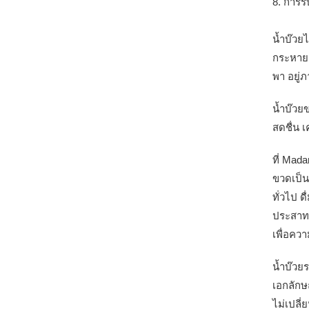
8. การร
น้ำบ๊วย
กระหาย เ
พา อยู่
น้ำบ๊วย
สดชื่น 
ที่ Mad
ขวดเป็น
ทั่วไป ด
ประสาทสั
เพื่อคว
น้ำบ๊วย
เอกลักษณ
ไม่เปลี่