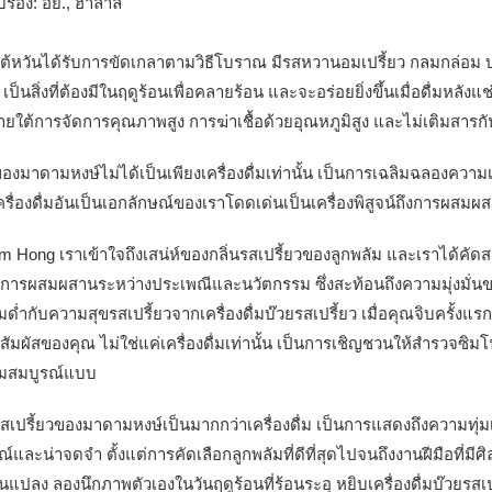
ับรอง: อย., ฮาลาล
ไต้หวันได้รับการขัดเกลาตามวิธีโบราณ มีรสหวานอมเปรี้ยว กลมกล่อม
ป็นสิ่งที่ต้องมีในฤดูร้อนเพื่อคลายร้อน และจะอร่อยยิ่งขึ้นเมื่อดื่มหลั
ภายใต้การจัดการคุณภาพสูง การฆ่าเชื้อด้วยอุณหภูมิสูง และไม่เติมสา
ของมาดามหงษ์ไม่ได้เป็นเพียงเครื่องดื่มเท่านั้น เป็นการเฉลิมฉลองควา
เครื่องดื่มอันเป็นเอกลักษณ์ของเราโดดเด่นเป็นเครื่องพิสูจน์ถึงการผส
am Hong เราเข้าใจถึงเสน่ห์ของกลิ่นรสเปรี้ยวของลูกพลัม และเราได้ค
การผสมผสานระหว่างประเพณีและนวัตกรรม ซึ่งสะท้อนถึงความมุ่งมั่นข
ื่มด่ำกับความสุขรสเปรี้ยวจากเครื่องดื่มบ๊วยรสเปรี้ยว เมื่อคุณจิบครั้งแ
มผัสของคุณ ไม่ใช่แค่เครื่องดื่มเท่านั้น เป็นการเชิญชวนให้สำรวจซิมโฟน
ามสมบูรณ์แบบ
รสเปรี้ยวของมาดามหงษ์เป็นมากกว่าเครื่องดื่ม เป็นการแสดงถึงความ
์และน่าจดจำ ตั้งแต่การคัดเลือกลูกพลัมที่ดีที่สุดไปจนถึงงานฝีมือที่ม
ยนแปลง ลองนึกภาพตัวเองในวันฤดูร้อนที่ร้อนระอุ หยิบเครื่องดื่มบ๊วยรสเ