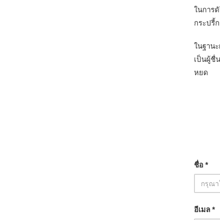
ในการดั
กระปรี้ก
ในฐานะผู
เป็นผู้
หยด
ชื่อ *
อีเมล *