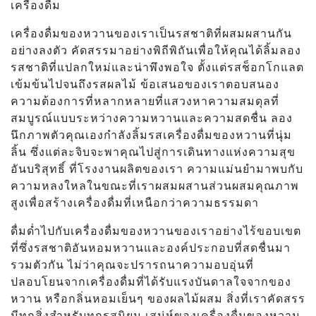
เครื่องดื่ม
เครื่องดื่มของหวานของเราเป็นรสชาติที่ผสมผสานกัน
อย่างลงตัว คัดสรรมาอย่างพิถีพิถันเพื่อให้คุณได้ลิ้มลอง
รสชาติที่แปลกใหม่และน่าพึงพอใจ ตั้งแต่รสช็อกโกแลต
เข้มข้นไปจนถึงรสผลไม้ ข้อเสนอของเราตอบสนอง
ความต้องการที่หลากหลายที่แสวงหาความสมดุลที่
สมบูรณ์แบบระหว่างความหวานและความสดชื่น ลอง
นึกภาพตัวคุณเองกำลังลิ้มรสเครื่องดื่มของหวานที่นุ่ม
ลิ้น ซึ่งแต่ละจิบจะพาคุณไปสู่การเดินทางแห่งความสุข
อันบริสุทธิ์ ที่โรงงานผลิตของเรา ความแม่นยำมาพบกับ
ความหลงใหลในขณะที่เราผสมผสานส่วนผสมคุณภาพ
สูงเพื่อสร้างเครื่องดื่มที่เหนือกว่าความธรรมดา
ดื่มด่ำไปกับเครื่องดื่มของหวานของเราอย่างไร้ขอบเขต
ที่ซึ่งรสชาติอันหอมหวานและองค์ประกอบที่สดชื่นมา
รวมตัวกัน ไม่ว่าคุณจะปรารถนาความอบอุ่นที่
ปลอบโยนจากเครื่องดื่มที่ได้รับแรงบันดาลใจจากของ
หวาน หรือกลิ่นหอมเย็นๆ ของผลไม้ผสม สิ่งที่เราคัดสรร
มีทุกสิ่งสำหรับทุกรสนิยม เสน่ห์ของเครื่องดื่มของหวาน