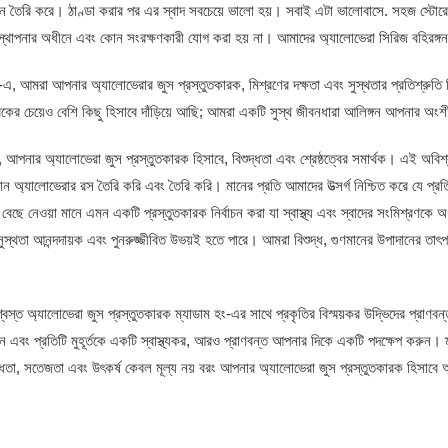
দিন তৈরি করে। ঠাণ্ডা করার পর এর স্বাদ সবচেয়ে ভালো হয়। সবাই এটা ভালোবাসে. সহজ স্ট
বস্থাপনার অধীনে এবং কোন সংরক্ষণকারী যোগ করা হয় না। আমাদের অ্যালোভেরা সিরিজ বহিরঙ্গন
-এ, আমরা আপনার অ্যালোভেরার জুস প্রস্তুতকারক, মিশ্রণের দক্ষতা এবং সুস্থতার প্রতিশ্রুতি 
রকের চেয়েও বেশি কিছু হিসাবে দাঁড়িয়ে আছি; আমরা একটি সুস্থ জীবনধারা আলিঙ্গন আপনার অংশী
, আপনার অ্যালোভেরা জুস প্রস্তুতকারক হিসাবে, বিশুদ্ধতা এবং শ্রেষ্ঠত্বের সমার্থক। এই অবিশ
যান অ্যালোভেরার রস তৈরি করি এবং তৈরি করি। মানের প্রতি আমাদের উত্সর্গ নিশ্চিত করে যে প্র
 বেছে নেওয়া মানে এমন একটি প্রস্তুতকারক নির্বাচন করা যা স্বাস্থ্য এবং স্বাদের সংমিশ্রণক
সুস্থতা আনন্দদায়ক এবং পুনরুজ্জীবিত উভয়ই হতে পারে। আমরা বিশুদ্ধ, গুণমানের উপাদানের তা
বস্ত অ্যালোভেরা জুস প্রস্তুতকারক ম্যাডাম হং-এর সাথে প্রকৃতির বিস্ময়কর উদ্ভিদের প্রাণবন
 এবং প্রতিটি মুহূর্তকে একটি স্বাস্থ্যকর, আরও প্রাণবন্ত আপনার দিকে একটি পদক্ষেপ করুন। 
্ধতা, সতেজতা এবং উৎকর্ষ কেবল মূল্য নয় বরং আপনার অ্যালোভেরা জুস প্রস্তুতকারক হিসাবে আ