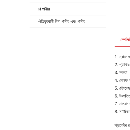
চা পানীয়
ঐতিহ্যবাহী চীনা পানীয় এবং পানীয়
স্পেস
1. স্বাদ: অ
2. প্যাক
3. ক্ষমতা
4. শেলফ 
5. স্টোরেজ
6. উৎপত্তি
7. মাত্রা
8. সার্টি
স্ট্রবেরির