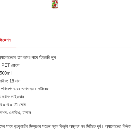
িফিকেশন
্যালোভেরার পাল্প রসের সাথে স্ট্রবেরি জুস
িং: PET বোতল
: 500ml
লাইফ: 18 মাস
 পরিবেশ: ঘরের তাপমাত্রায় স্টোরেজ
 স্থান: তাইওয়ান
: 6 x 6 x 21 সেমি
ফিকেশন: এফডিএ, হালাল
 রসের সাথে ঘৃতকুমারীর মিশ্রণের সতেজ স্বাদ কিছুটা অম্লতা সহ মিষ্টিতে পূর্ণ। অ্যালোভেরা কিউব