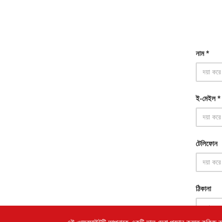
নাম *
ই-মেইল *
টেলিফোন
ঠিকানা