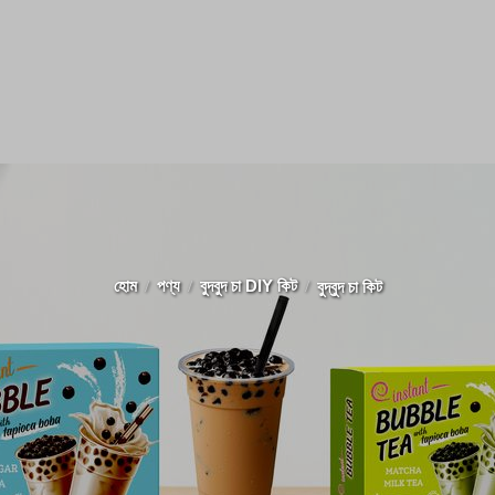
হোম
পণ্য
বুদবুদ চা DIY কিট
বুদ্বুদ চা কিট