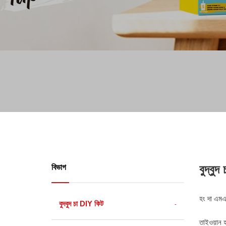
বুদ্বুদ
বিভাগ
হং দা এমএ 
বুদবুদ চা DIY কিট
তাইওয়ান হ