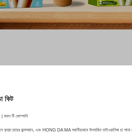
 চা কিট
| বাবল টি কোম্পানি
ল বুদবুদ চায়ের জন্মস্থান, এবং HONG DA MA স্থানীয়ভাবে উৎসারিত তাইওয়ানিজ চা পাতা এ