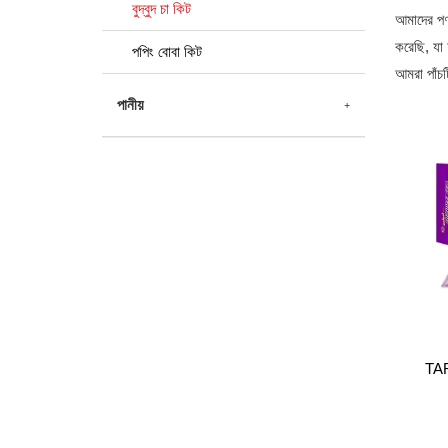
বুদ্বুদ চা কিট
আমাদের পণ
করেছি, যা
পপিং বোবা কিট
আমরা পাঁচট
পানীয়
TA